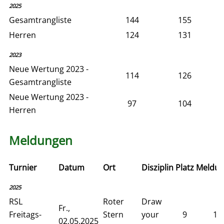
2025
Gesamtrangliste
144
155
Herren
124
131
2023
Neue Wertung 2023 -
114
126
Gesamtrangliste
Neue Wertung 2023 -
97
104
Herren
Meldungen
Turnier
Datum
Ort
Disziplin
Platz
Meldu
2025
RSL
Roter
Draw
Fr.,
Freitags-
Stern
your
9
11
02.05.2025