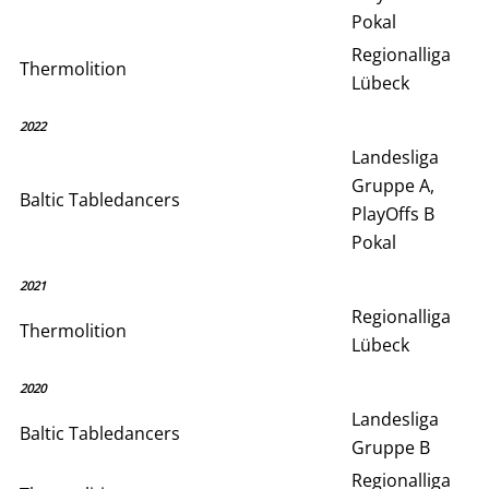
Pokal
Regionalliga
Thermolition
Lübeck
2022
Landesliga
Gruppe A,
Baltic Tabledancers
PlayOffs B
Pokal
2021
Regionalliga
Thermolition
Lübeck
2020
Landesliga
Baltic Tabledancers
Gruppe B
Regionalliga