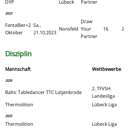
DYP
Lübeck
Partner
2023
Draw
FantaBier+2
Sa.,
Nonsfeld
Your
16
22
Oktober
21.10.2023
Partner
Disziplin
Mannschaft
Wettbewerbe
2026
2. TFVSH
Baltic Tabledancer TTC Lütjenbrode
Landesliga
Thermolition
Lübeck Liga
2025
Thermolition
Lübeck Liga