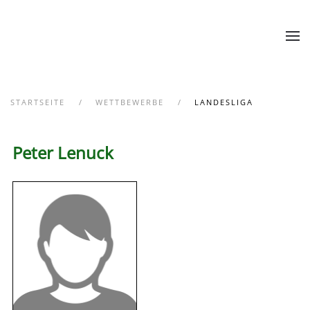
Zum Hauptinhalt springen
STARTSEITE
WETTBEWERBE
LANDESLIGA
Peter Lenuck