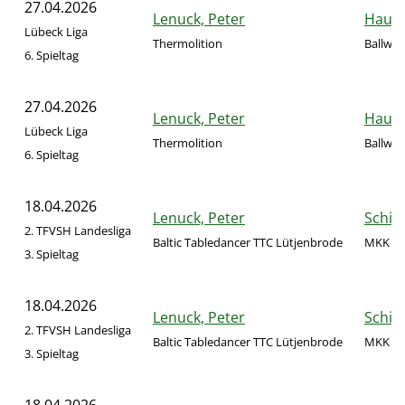
27.04.2026
Lenuck, Peter
Haush
Lübeck Liga
Thermolition
Ballwer
6. Spieltag
27.04.2026
Lenuck, Peter
Haush
Lübeck Liga
Thermolition
Ballwer
6. Spieltag
18.04.2026
Lenuck, Peter
Schip
2. TFVSH Landesliga
Baltic Tabledancer TTC Lütjenbrode
MKK Fl
3. Spieltag
18.04.2026
Lenuck, Peter
Schip
2. TFVSH Landesliga
Baltic Tabledancer TTC Lütjenbrode
MKK Fl
3. Spieltag
18.04.2026