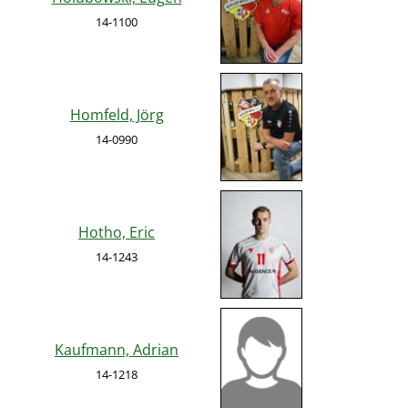
14-1100
Homfeld, Jörg
14-0990
Hotho, Eric
14-1243
Kaufmann, Adrian
14-1218