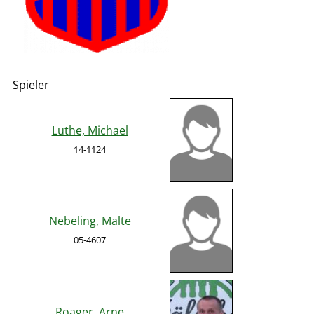
Spieler
Luthe, Michael
14-1124
Nebeling, Malte
05-4607
Roager, Arne