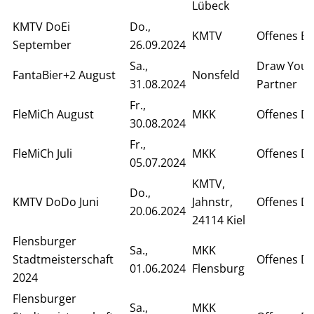
Lübeck
KMTV DoEi
Do.,
KMTV
Offenes Ei
September
26.09.2024
Sa.,
Draw Your
FantaBier+2 August
Nonsfeld
31.08.2024
Partner
Fr.,
FleMiCh August
MKK
Offenes D
30.08.2024
Fr.,
FleMiCh Juli
MKK
Offenes D
05.07.2024
KMTV,
Do.,
KMTV DoDo Juni
Jahnstr,
Offenes D
20.06.2024
24114 Kiel
Flensburger
Sa.,
MKK
Stadtmeisterschaft
Offenes D
01.06.2024
Flensburg
2024
Flensburger
Sa.,
MKK