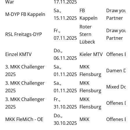
War
17.11.2025
Sa.,
FB
Draw your
M-DYP FB Kappeln
15.11.2025
Kappeln
Partner
Roter
Fr.,
Draw your
RSL Freitags-DYP
Stern
07.11.2025
Partner
Lübeck
Do.,
Einzel KMTV
Kieler MTV
Offenes Ei
06.11.2025
3. MKK Challenger
Sa.,
MKK
Damen Do
2025
01.11.2025
Flensburg
3. MKK Challenger
Sa.,
MKK
Mixed Dop
2025
01.11.2025
Flensburg
3. MKK Challenger
Fr.,
MKK
Offenes D
2025
31.10.2025
Flensburg
Do.,
MKK FleMiCh - OE
MKK
Offenes Ei
30.10.2025