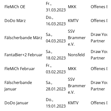
Fr.,
FleMiCh OE
MKK
Offenes Ei
31.03.2023
Do.,
DoDo März
KMTV
Offenes D
16.03.2023
SSV
Sa.,
Draw Your
Fälscherbande März
Brammer
04.03.2023
Partner
e.V.
Sa.,
Draw Your
FantaBier+2 Februar
Nonsfeld
18.02.2023
Partner
Fr.,
FleMiCh Februar
MKK
Offenes D
03.02.2023
SSV
Fälscherbande
Sa.,
Draw Your
Brammer
Januar
28.01.2023
Partner
e.V.
Do.,
DoDo Januar
KMTV
Offenes D
19.01.2023