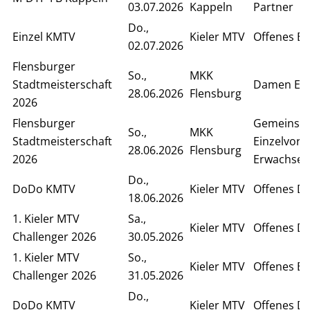
03.07.2026
Kappeln
Partner
Do.,
Einzel KMTV
Kieler MTV
Offenes Ei
02.07.2026
Flensburger
So.,
MKK
Stadtmeisterschaft
Damen Ein
28.06.2026
Flensburg
2026
Flensburger
Gemeinsa
So.,
MKK
Stadtmeisterschaft
Einzelvor
28.06.2026
Flensburg
2026
Erwachsen
Do.,
DoDo KMTV
Kieler MTV
Offenes D
18.06.2026
1. Kieler MTV
Sa.,
Kieler MTV
Offenes D
Challenger 2026
30.05.2026
1. Kieler MTV
So.,
Kieler MTV
Offenes Ei
Challenger 2026
31.05.2026
Do.,
DoDo KMTV
Kieler MTV
Offenes D