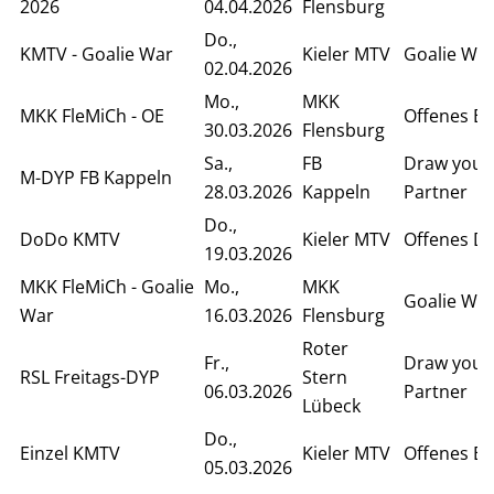
2026
04.04.2026
Flensburg
Do.,
KMTV - Goalie War
Kieler MTV
Goalie Wa
02.04.2026
Mo.,
MKK
MKK FleMiCh - OE
Offenes Ei
30.03.2026
Flensburg
Sa.,
FB
Draw your
M-DYP FB Kappeln
28.03.2026
Kappeln
Partner
Do.,
DoDo KMTV
Kieler MTV
Offenes D
19.03.2026
MKK FleMiCh - Goalie
Mo.,
MKK
Goalie Wa
War
16.03.2026
Flensburg
Roter
Fr.,
Draw your
RSL Freitags-DYP
Stern
06.03.2026
Partner
Lübeck
Do.,
Einzel KMTV
Kieler MTV
Offenes Ei
05.03.2026