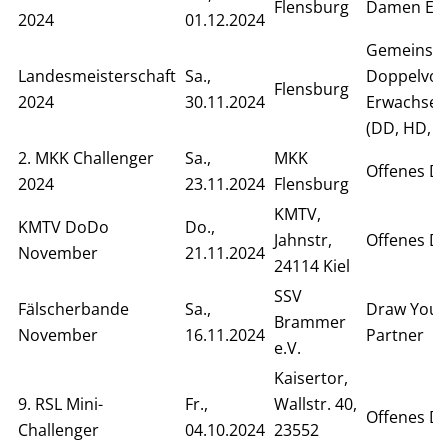
Flensburg
Damen Ein
2024
01.12.2024
Gemeinsa
Landesmeisterschaft
Sa.,
Doppelvor
Flensburg
2024
30.11.2024
Erwachsen
(DD, HD, S
2. MKK Challenger
Sa.,
MKK
Offenes D
2024
23.11.2024
Flensburg
KMTV,
KMTV DoDo
Do.,
Jahnstr,
Offenes D
November
21.11.2024
24114 Kiel
SSV
Fälscherbande
Sa.,
Draw Your
Brammer
November
16.11.2024
Partner
e.V.
Kaisertor,
9. RSL Mini-
Fr.,
Wallstr. 40,
Offenes D
Challenger
04.10.2024
23552