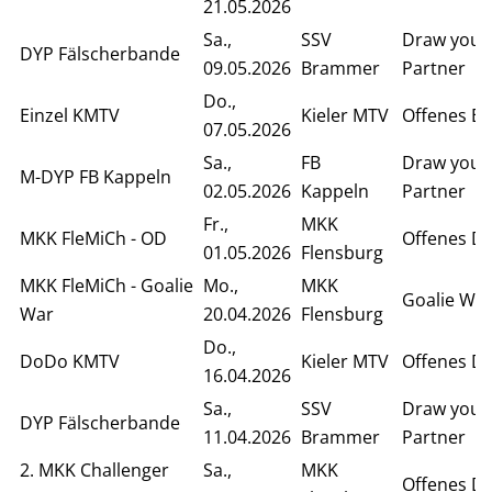
21.05.2026
Sa.,
SSV
Draw your
DYP Fälscherbande
09.05.2026
Brammer
Partner
Do.,
Einzel KMTV
Kieler MTV
Offenes Ei
07.05.2026
Sa.,
FB
Draw your
M-DYP FB Kappeln
02.05.2026
Kappeln
Partner
Fr.,
MKK
MKK FleMiCh - OD
Offenes D
01.05.2026
Flensburg
MKK FleMiCh - Goalie
Mo.,
MKK
Goalie Wa
War
20.04.2026
Flensburg
Do.,
DoDo KMTV
Kieler MTV
Offenes D
16.04.2026
Sa.,
SSV
Draw your
DYP Fälscherbande
11.04.2026
Brammer
Partner
2. MKK Challenger
Sa.,
MKK
Offenes D