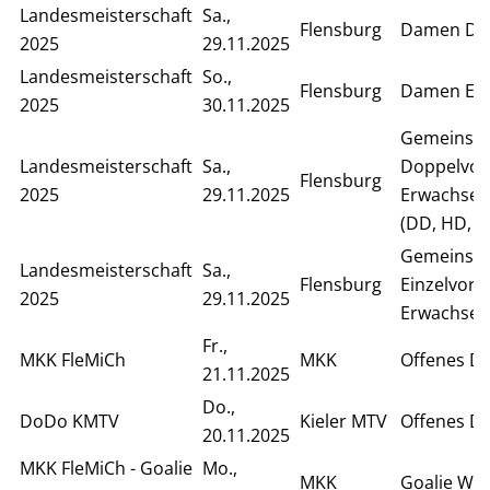
Landesmeisterschaft
Sa.,
Flensburg
Damen Do
2025
29.11.2025
Landesmeisterschaft
So.,
Flensburg
Damen Ein
2025
30.11.2025
Gemeinsa
Landesmeisterschaft
Sa.,
Doppelvor
Flensburg
2025
29.11.2025
Erwachsen
(DD, HD, S
Gemeinsa
Landesmeisterschaft
Sa.,
Flensburg
Einzelvor
2025
29.11.2025
Erwachsen
Fr.,
MKK FleMiCh
MKK
Offenes D
21.11.2025
Do.,
DoDo KMTV
Kieler MTV
Offenes D
20.11.2025
MKK FleMiCh - Goalie
Mo.,
MKK
Goalie Wa