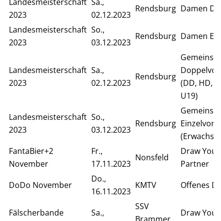
Landesmeisterschaft
Sa.,
Rendsburg
Damen Do
2023
02.12.2023
Landesmeisterschaft
So.,
Rendsburg
Damen Ein
2023
03.12.2023
Gemeinsa
Landesmeisterschaft
Sa.,
Doppelvor
Rendsburg
2023
02.12.2023
(DD, HD, S
U19)
Gemeinsa
Landesmeisterschaft
So.,
Rendsburg
Einzelvor
2023
03.12.2023
(Erwachse
FantaBier+2
Fr.,
Draw Your
Nonsfeld
November
17.11.2023
Partner
Do.,
DoDo November
KMTV
Offenes D
16.11.2023
SSV
Fälscherbande
Sa.,
Draw Your
Brammer