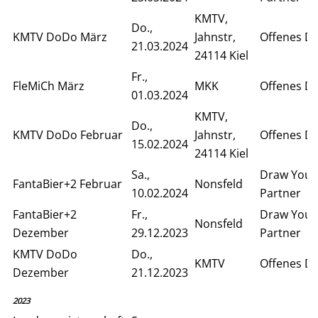
KMTV,
Do.,
KMTV DoDo März
Jahnstr,
Offenes D
21.03.2024
24114 Kiel
Fr.,
FleMiCh März
MKK
Offenes D
01.03.2024
KMTV,
Do.,
KMTV DoDo Februar
Jahnstr,
Offenes D
15.02.2024
24114 Kiel
Sa.,
Draw Your
FantaBier+2 Februar
Nonsfeld
10.02.2024
Partner
FantaBier+2
Fr.,
Draw Your
Nonsfeld
Dezember
29.12.2023
Partner
KMTV DoDo
Do.,
KMTV
Offenes D
Dezember
21.12.2023
2023