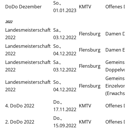
So.,
DoDo Dezember
KMTV
Offenes D
01.01.2023
2022
Landesmeisterschaft
Sa.,
Flensburg
Damen Do
2022
03.12.2022
Landesmeisterschaft
So.,
Flensburg
Damen Ein
2022
04.12.2022
Landesmeisterschaft
Sa.,
Gemeinsa
Flensburg
2022
03.12.2022
Doppelvor
Gemeinsa
Landesmeisterschaft
So.,
Flensburg
Einzelvor
2022
04.12.2022
(Erwachse
Do.,
4. DoDo 2022
KMTV
Offenes D
17.11.2022
Do.,
2. DoDo 2022
KMTV
Offenes D
15.09.2022