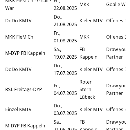
MKK FleMiCh - Goalie
Fr.,
MKK
Goalie Wa
War
22.08.2025
Do.,
DoDo KMTV
Kieler MTV
Offenes D
21.08.2025
Fr.,
MKK FleMiCh
MKK
Offenes D
01.08.2025
Sa.,
FB
Draw your
M-DYP FB Kappeln
19.07.2025
Kappeln
Partner
Do.,
DoDo KMTV
Kieler MTV
Offenes D
17.07.2025
Roter
Fr.,
Draw your
RSL Freitags-DYP
Stern
04.07.2025
Partner
Lübeck
Do.,
Einzel KMTV
Kieler MTV
Offenes Ei
03.07.2025
Sa.,
FB
Draw your
M-DYP FB Kappeln
21.06.2025
Kappeln
Partner