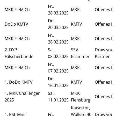
Fr.,
MKK FleMiCh
MKK
Offenes Ei
28.03.2025
Do.,
DoDo KMTV
KMTV
Offenes D
20.03.2025
Fr.,
MKK FleMiCh
MKK
Offenes D
28.02.2025
2. DYP
Sa.,
SSV
Draw your
Fälscherbande
08.02.2025
Brammer
Partner
Fr.,
MKK FleMiCh
MKK
Offenes D
07.02.2025
Do.,
1. DoDo KMTV
KMTV
Offenes D
16.01.2025
1. MKK Challenger
Sa.,
MKK
Offenes D
2025
11.01.2025
Flensburg
Kaisertor,
1. RSL Mini-
Fr.,
Wallstr. 40,
Draw your