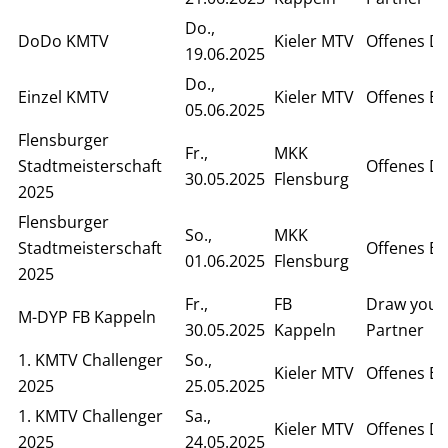
Do.,
DoDo KMTV
Kieler MTV
Offenes D
19.06.2025
Do.,
Einzel KMTV
Kieler MTV
Offenes Ei
05.06.2025
Flensburger
Fr.,
MKK
Stadtmeisterschaft
Offenes D
30.05.2025
Flensburg
2025
Flensburger
So.,
MKK
Stadtmeisterschaft
Offenes Ei
01.06.2025
Flensburg
2025
Fr.,
FB
Draw your
M-DYP FB Kappeln
30.05.2025
Kappeln
Partner
1. KMTV Challenger
So.,
Kieler MTV
Offenes Ei
2025
25.05.2025
1. KMTV Challenger
Sa.,
Kieler MTV
Offenes D
2025
24.05.2025