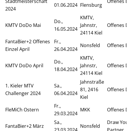
Stadtmeisterschaft
Offenes Ei
01.06.2024
Flensburg
2024
KMTV,
Do.,
KMTV DoDo Mai
Jahnstr,
Offenes D
16.05.2024
24114 Kiel
FantaBier+2 Offenes
Fr.,
Nonsfeld
Offenes Ei
Einzel April
26.04.2024
KMTV,
Do.,
KMTV DoDo April
Jahnstr,
Offenes D
18.04.2024
24114 Kiel
Jahnstraße
1. Kieler MTV
Sa.,
81, 2416
Offenes D
Challenger 2024
06.04.2024
Kiel
Fr.,
FleMiCh Ostern
MKK
Offenes D
29.03.2024
Sa.,
Draw Your
FantaBier+2 März
Nonsfeld
23.03.2024
Partner