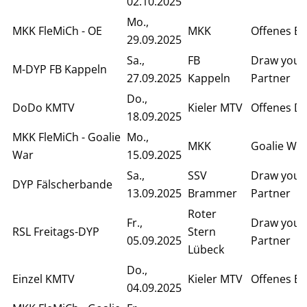
02.10.2025
Mo.,
MKK FleMiCh - OE
MKK
Offenes Ei
29.09.2025
Sa.,
FB
Draw your
M-DYP FB Kappeln
27.09.2025
Kappeln
Partner
Do.,
DoDo KMTV
Kieler MTV
Offenes D
18.09.2025
MKK FleMiCh - Goalie
Mo.,
MKK
Goalie Wa
War
15.09.2025
Sa.,
SSV
Draw your
DYP Fälscherbande
13.09.2025
Brammer
Partner
Roter
Fr.,
Draw your
RSL Freitags-DYP
Stern
05.09.2025
Partner
Lübeck
Do.,
Einzel KMTV
Kieler MTV
Offenes Ei
04.09.2025