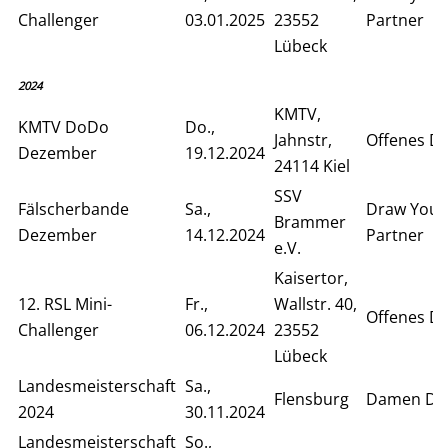
Challenger
03.01.2025
23552
Partner
Lübeck
2024
KMTV,
KMTV DoDo
Do.,
Jahnstr,
Offenes D
Dezember
19.12.2024
24114 Kiel
SSV
Fälscherbande
Sa.,
Draw Your
Brammer
Dezember
14.12.2024
Partner
e.V.
Kaisertor,
12. RSL Mini-
Fr.,
Wallstr. 40,
Offenes D
Challenger
06.12.2024
23552
Lübeck
Landesmeisterschaft
Sa.,
Flensburg
Damen Do
2024
30.11.2024
Landesmeisterschaft
So.,