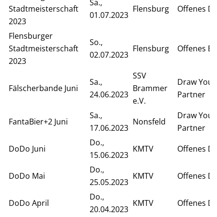
Sa.,
Stadtmeisterschaft
Flensburg
Offenes D
01.07.2023
2023
Flensburger
So.,
Stadtmeisterschaft
Flensburg
Offenes Ei
02.07.2023
2023
SSV
Sa.,
Draw Your
Fälscherbande Juni
Brammer
24.06.2023
Partner
e.V.
Sa.,
Draw Your
FantaBier+2 Juni
Nonsfeld
17.06.2023
Partner
Do.,
DoDo Juni
KMTV
Offenes D
15.06.2023
Do.,
DoDo Mai
KMTV
Offenes D
25.05.2023
Do.,
DoDo April
KMTV
Offenes D
20.04.2023