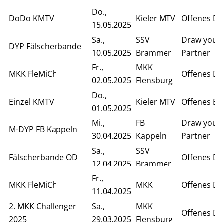
Do.,
DoDo KMTV
Kieler MTV
Offenes D
15.05.2025
Sa.,
SSV
Draw your
DYP Fälscherbande
10.05.2025
Brammer
Partner
Fr.,
MKK
MKK FleMiCh
Offenes D
02.05.2025
Flensburg
Do.,
Einzel KMTV
Kieler MTV
Offenes Ei
01.05.2025
Mi.,
FB
Draw your
M-DYP FB Kappeln
30.04.2025
Kappeln
Partner
Sa.,
SSV
Fälscherbande OD
Offenes D
12.04.2025
Brammer
Fr.,
MKK FleMiCh
MKK
Offenes D
11.04.2025
2. MKK Challenger
Sa.,
MKK
Offenes D
2025
29.03.2025
Flensburg