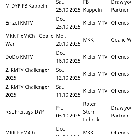
Sa.,
FB
Draw your
M-DYP FB Kappeln
25.10.2025
Kappeln
Partner
Do.,
Einzel KMTV
Kieler MTV
Offenes Ei
23.10.2025
MKK FleMiCh - Goalie
Mo.,
MKK
Goalie Wa
War
20.10.2025
Do.,
DoDo KMTV
Kieler MTV
Offenes D
16.10.2025
2. KMTV Challenger
So.,
Kieler MTV
Offenes Ei
2025
12.10.2025
2. KMTV Challenger
Sa.,
Kieler MTV
Offenes D
2025
11.10.2025
Roter
Fr.,
Draw your
RSL Freitags-DYP
Stern
03.10.2025
Partner
Lübeck
Do.,
MKK FleMiCh
MKK
Offenes D