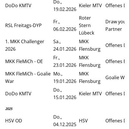
Do.,
DoDo KMTV
Kieler MTV
Offenes D
19.02.2026
Roter
Fr.,
Draw your
RSL Freitags-DYP
Stern
06.02.2026
Partner
Lübeck
1. MKK Challenger
Sa.,
MKK
Offenes D
2026
24.01.2026
Flensburg
Fr.,
MKK
MKK FleMiCh - OE
Offenes Ei
23.01.2026
Flensburg
MKK FleMiCh - Goalie
Mo.,
MKK
Goalie Wa
War
19.01.2026
Flensburg
Do.,
DoDo KMTV
Kieler MTV
Offenes D
15.01.2026
2025
Do.,
HSV OD
HSV
Offenes D
04.12.2025