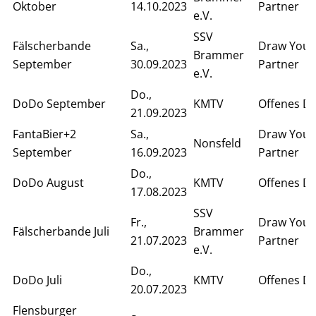
Oktober
14.10.2023
Partner
e.V.
SSV
Fälscherbande
Sa.,
Draw Your
Brammer
September
30.09.2023
Partner
e.V.
Do.,
DoDo September
KMTV
Offenes D
21.09.2023
FantaBier+2
Sa.,
Draw Your
Nonsfeld
September
16.09.2023
Partner
Do.,
DoDo August
KMTV
Offenes D
17.08.2023
SSV
Fr.,
Draw Your
Fälscherbande Juli
Brammer
21.07.2023
Partner
e.V.
Do.,
DoDo Juli
KMTV
Offenes D
20.07.2023
Flensburger