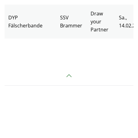
Draw
DYP
SSV
Sa.,
your
Fälscherbande
Brammer
14.02.2
Partner