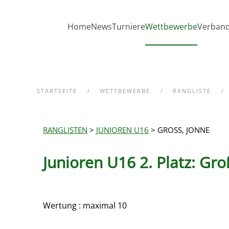
Zum Hauptinhalt springen
Home
News
Turniere
Wettbewerbe
Verban
STARTSEITE
WETTBEWERBE
RANGLISTE
RANGLISTEN
>
JUNIOREN U16
> GROSS, JONNE
Junioren U16 2. Platz: Gro
Wertung : maximal 10