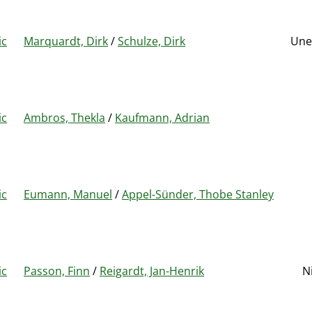
ic
Marquardt, Dirk
/
Schulze, Dirk
Une
ic
Ambros, Thekla
/
Kaufmann, Adrian
ic
Eumann, Manuel
/
Appel-Sünder, Thobe Stanley
ic
Passon, Finn
/
Reigardt, Jan-Henrik
N