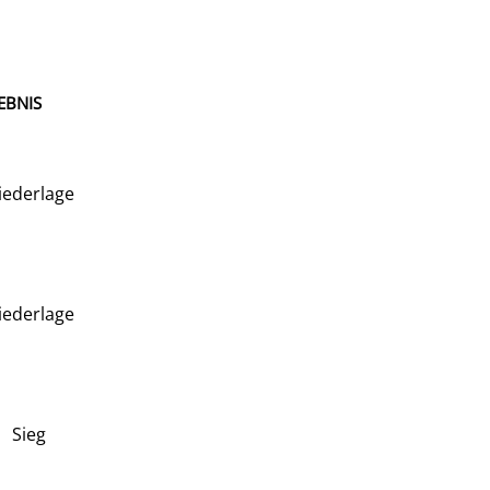
EBNIS
iederlage
iederlage
Sieg