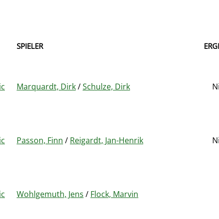
SPIELER
ERG
ic
Marquardt, Dirk
/
Schulze, Dirk
N
ic
Passon, Finn
/
Reigardt, Jan-Henrik
N
ic
Wohlgemuth, Jens
/
Flock, Marvin