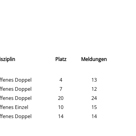
isziplin
Platz
Meldungen
ffenes Doppel
4
13
ffenes Doppel
7
12
ffenes Doppel
20
24
ffenes Einzel
10
15
ffenes Doppel
14
14