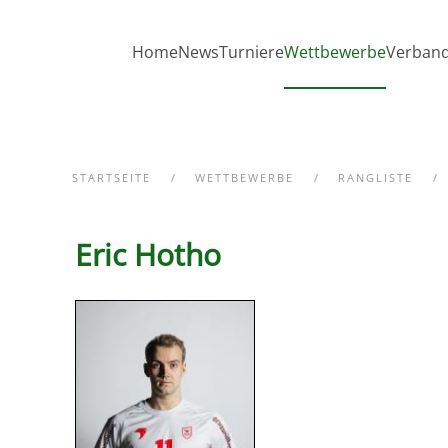
Zum Hauptinhalt springen
Home
News
Turniere
Wettbewerbe
Verban
STARTSEITE
WETTBEWERBE
RANGLISTE
Eric Hotho