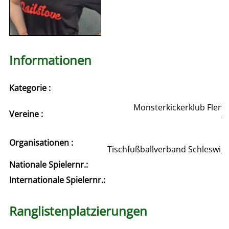
Informationen
Kategorie :
Monsterkickerklub Flensb
Vereine :
Te
Organisationen :
Tischfußballverband Schleswig
Nationale Spielernr.:
Internationale Spielernr.:
Ranglistenplatzierungen