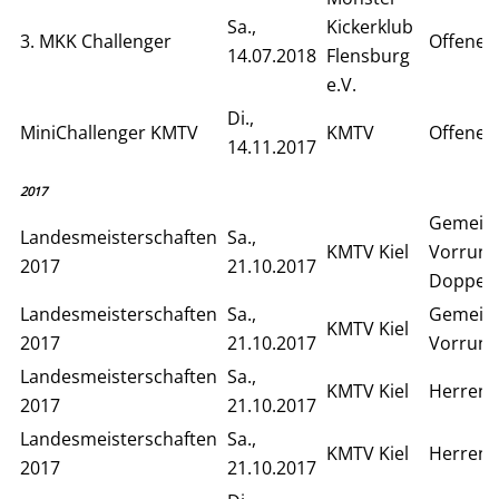
Sa.,
Kickerklub
3. MKK Challenger
Offenes
14.07.2018
Flensburg
e.V.
Di.,
MiniChallenger KMTV
KMTV
Offenes 
14.11.2017
2017
Gemein
Landesmeisterschaften
Sa.,
KMTV Kiel
Vorrun
2017
21.10.2017
Doppel
Landesmeisterschaften
Sa.,
Gemein
KMTV Kiel
2017
21.10.2017
Vorrund
Landesmeisterschaften
Sa.,
KMTV Kiel
Herren 
2017
21.10.2017
Landesmeisterschaften
Sa.,
KMTV Kiel
Herren E
2017
21.10.2017