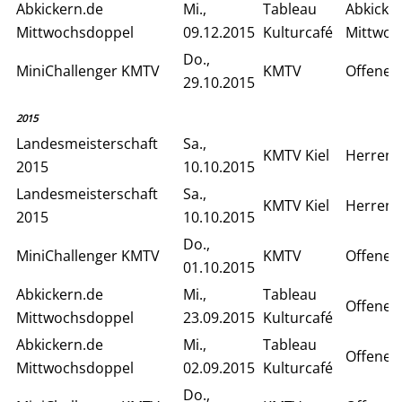
Abkickern.de
Mi.,
Tableau
Abkicke
Mittwochsdoppel
09.12.2015
Kulturcafé
Mittwoc
Do.,
MiniChallenger KMTV
KMTV
Offenes
29.10.2015
2015
Landesmeisterschaft
Sa.,
KMTV Kiel
Herren 
2015
10.10.2015
Landesmeisterschaft
Sa.,
KMTV Kiel
Herren E
2015
10.10.2015
Do.,
MiniChallenger KMTV
KMTV
Offenes
01.10.2015
Abkickern.de
Mi.,
Tableau
Offenes
Mittwochsdoppel
23.09.2015
Kulturcafé
Abkickern.de
Mi.,
Tableau
Offenes
Mittwochsdoppel
02.09.2015
Kulturcafé
Do.,