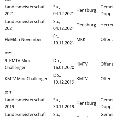
Landesmeisterschaft
Sa.,
Gemein
Flensburg
2021
04.12.2021
Doppelv
Landesmeisterschaft
Sa.,
Flensburg
Herren 
2021
04.12.2021
Fr.,
FleMiCh November
MKK
Offenes
19.11.2021
2020
9. KMTV Mini-
Do.,
KMTV
Offenes
Challenger
16.01.2020
Do.,
KMTV Mini-Challenger
KMTV
Offenes
19.12.2019
2019
Landesmeisterschaft
Sa.,
Gemein
Flensburg
2019
30.11.2019
Doppelv
Landesmeisterschaft
Sa.,
Gemein