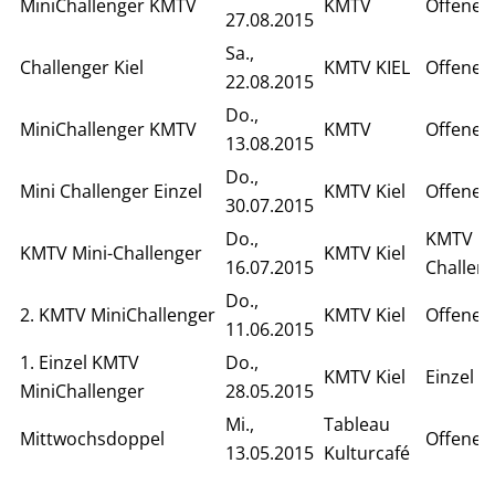
MiniChallenger KMTV
KMTV
Offenes
27.08.2015
Sa.,
Challenger Kiel
KMTV KIEL
Offenes 
22.08.2015
Do.,
MiniChallenger KMTV
KMTV
Offenes
13.08.2015
Do.,
Mini Challenger Einzel
KMTV Kiel
Offenes 
30.07.2015
Do.,
KMTV Mi
KMTV Mini-Challenger
KMTV Kiel
16.07.2015
Challen
Do.,
2. KMTV MiniChallenger
KMTV Kiel
Offenes
11.06.2015
1. Einzel KMTV
Do.,
KMTV Kiel
Einzel
MiniChallenger
28.05.2015
Mi.,
Tableau
Mittwochsdoppel
Offenes
13.05.2015
Kulturcafé