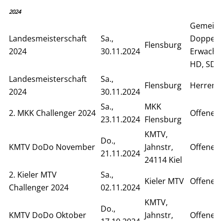
2024
Gemein
Landesmeisterschaft
Sa.,
Doppelv
Flensburg
2024
30.11.2024
Erwachs
HD, SD)
Landesmeisterschaft
Sa.,
Flensburg
Herren 
2024
30.11.2024
Sa.,
MKK
2. MKK Challenger 2024
Offenes
23.11.2024
Flensburg
KMTV,
Do.,
KMTV DoDo November
Jahnstr,
Offenes
21.11.2024
24114 Kiel
2. Kieler MTV
Sa.,
Kieler MTV
Offenes 
Challenger 2024
02.11.2024
KMTV,
Do.,
KMTV DoDo Oktober
Jahnstr,
Offenes