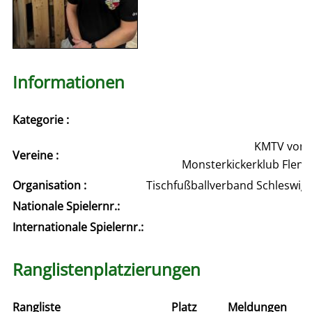
Informationen
Kategorie :
KMTV von 18
Vereine :
Monsterkickerklub Flensb
Organisation :
Tischfußballverband Schleswig
Nationale Spielernr.:
Internationale Spielernr.:
Ranglistenplatzierungen
Rangliste
Platz
Meldungen