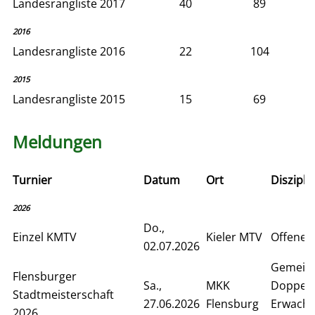
Landesrangliste 2017
40
89
2016
Landesrangliste 2016
22
104
2015
Landesrangliste 2015
15
69
Meldungen
Turnier
Datum
Ort
Diszipli
2026
Do.,
Einzel KMTV
Kieler MTV
Offenes 
02.07.2026
Gemein
Flensburger
Sa.,
MKK
Doppelv
Stadtmeisterschaft
27.06.2026
Flensburg
Erwachs
2026