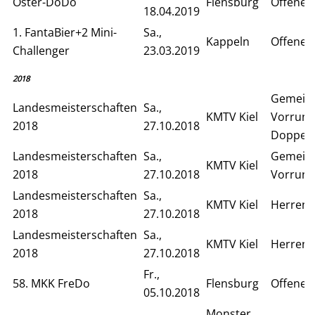
Oster-DoDo
Flensburg
Offenes
18.04.2019
1. FantaBier+2 Mini-
Sa.,
Kappeln
Offenes
Challenger
23.03.2019
2018
Gemein
Landesmeisterschaften
Sa.,
KMTV Kiel
Vorrun
2018
27.10.2018
Doppel
Landesmeisterschaften
Sa.,
Gemein
KMTV Kiel
2018
27.10.2018
Vorrund
Landesmeisterschaften
Sa.,
KMTV Kiel
Herren 
2018
27.10.2018
Landesmeisterschaften
Sa.,
KMTV Kiel
Herren E
2018
27.10.2018
Fr.,
58. MKK FreDo
Flensburg
Offenes
05.10.2018
Monster