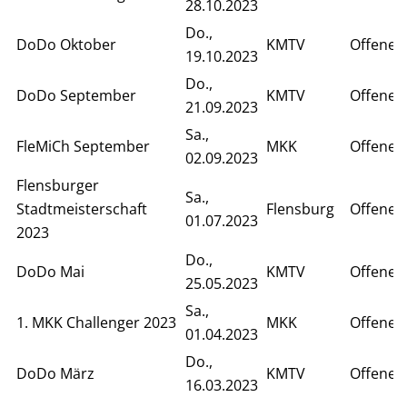
28.10.2023
Do.,
DoDo Oktober
KMTV
Offenes
19.10.2023
Do.,
DoDo September
KMTV
Offenes
21.09.2023
Sa.,
FleMiCh September
MKK
Offenes
02.09.2023
Flensburger
Sa.,
Stadtmeisterschaft
Flensburg
Offenes
01.07.2023
2023
Do.,
DoDo Mai
KMTV
Offenes
25.05.2023
Sa.,
1. MKK Challenger 2023
MKK
Offenes
01.04.2023
Do.,
DoDo März
KMTV
Offenes
16.03.2023