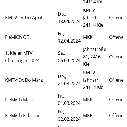
24114 Kiel
KMTV,
Do.,
KMTV DoDo April
Jahnstr,
Offenes
18.04.2024
24114 Kiel
Fr.,
FleMiCh OE
MKK
Offenes 
12.04.2024
Jahnstraße
1. Kieler MTV
Sa.,
81, 2416
Offenes
Challenger 2024
06.04.2024
Kiel
KMTV,
Do.,
KMTV DoDo März
Jahnstr,
Offenes
21.03.2024
24114 Kiel
Fr.,
FleMiCh März
MKK
Offenes
01.03.2024
Fr.,
FleMiCh Februar
MKK
Offenes
02.02.2024