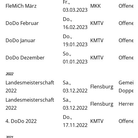
Fr.,
FleMiCh März
MKK
Offenes
03.03.2023
Do.,
DoDo Februar
KMTV
Offenes
16.02.2023
Do.,
DoDo Januar
KMTV
Offenes
19.01.2023
So.,
DoDo Dezember
KMTV
Offenes
01.01.2023
2022
Landesmeisterschaft
Sa.,
Gemein
Flensburg
2022
03.12.2022
Doppelv
Landesmeisterschaft
Sa.,
Flensburg
Herren 
2022
03.12.2022
Do.,
4. DoDo 2022
KMTV
Offenes
17.11.2022
2021