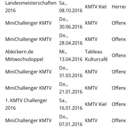
Landesmeisterschaften
Sa.,
KMTV Kiel
Herren E
2016
08.10.2016
Do.,
MiniChallenger KMTV
KMTV
Offenes 
30.06.2016
Do.,
MiniChallenger KMTV
KMTV
Offenes
28.04.2016
Abkickern.de
Mi.,
Tableau
Offenes
Mittwochsdoppel
13.04.2016
Kulturcafé
Do.,
MiniChallenger KMTV
KMTV
Offenes
31.03.2016
Do.,
MiniChallenger KMTV
KMTV
Offenes
21.01.2016
1. KMTV Challenger
Sa.,
KMTV Kiel
Offenes
2016
16.01.2016
Do.,
MiniChallenger KMTV
KMTV
Offenes 
07.01.2016