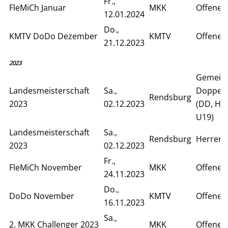
Fr.,
FleMiCh Januar
MKK
Offenes
12.01.2024
Do.,
KMTV DoDo Dezember
KMTV
Offenes
21.12.2023
2023
Gemein
Landesmeisterschaft
Sa.,
Doppelv
Rendsburg
2023
02.12.2023
(DD, HD,
U19)
Landesmeisterschaft
Sa.,
Rendsburg
Herren 
2023
02.12.2023
Fr.,
FleMiCh November
MKK
Offenes
24.11.2023
Do.,
DoDo November
KMTV
Offenes
16.11.2023
Sa.,
2. MKK Challenger 2023
MKK
Offenes