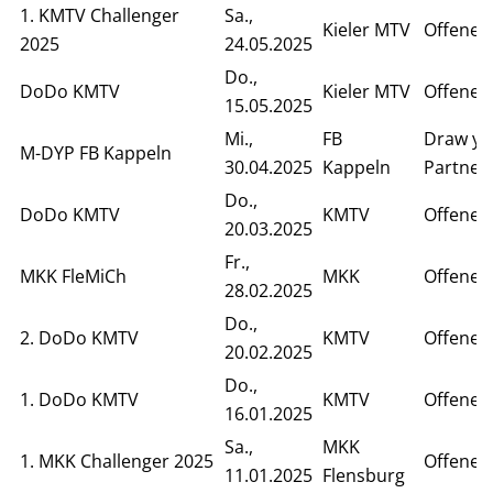
1. KMTV Challenger
Sa.,
Kieler MTV
Offenes
2025
24.05.2025
Do.,
DoDo KMTV
Kieler MTV
Offenes
15.05.2025
Mi.,
FB
Draw yo
M-DYP FB Kappeln
30.04.2025
Kappeln
Partner
Do.,
DoDo KMTV
KMTV
Offenes
20.03.2025
Fr.,
MKK FleMiCh
MKK
Offenes
28.02.2025
Do.,
2. DoDo KMTV
KMTV
Offenes
20.02.2025
Do.,
1. DoDo KMTV
KMTV
Offenes
16.01.2025
Sa.,
MKK
1. MKK Challenger 2025
Offenes
11.01.2025
Flensburg