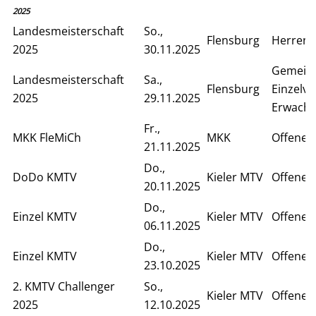
2025
Landesmeisterschaft
So.,
Flensburg
Herren E
2025
30.11.2025
Gemein
Landesmeisterschaft
Sa.,
Flensburg
Einzelv
2025
29.11.2025
Erwach
Fr.,
MKK FleMiCh
MKK
Offenes
21.11.2025
Do.,
DoDo KMTV
Kieler MTV
Offenes
20.11.2025
Do.,
Einzel KMTV
Kieler MTV
Offenes 
06.11.2025
Do.,
Einzel KMTV
Kieler MTV
Offenes 
23.10.2025
2. KMTV Challenger
So.,
Kieler MTV
Offenes 
2025
12.10.2025