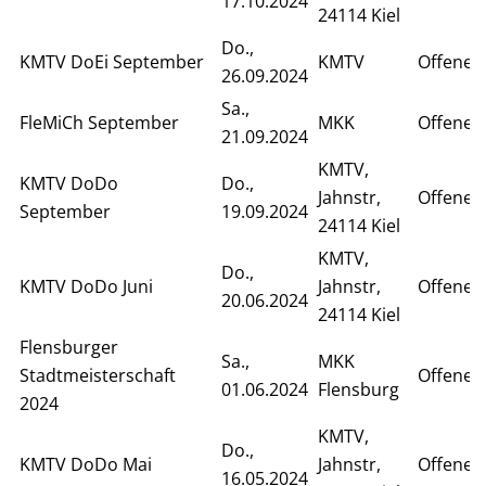
17.10.2024
24114 Kiel
Do.,
KMTV DoEi September
KMTV
Offenes 
26.09.2024
Sa.,
FleMiCh September
MKK
Offenes
21.09.2024
KMTV,
KMTV DoDo
Do.,
Jahnstr,
Offenes
September
19.09.2024
24114 Kiel
KMTV,
Do.,
KMTV DoDo Juni
Jahnstr,
Offenes
20.06.2024
24114 Kiel
Flensburger
Sa.,
MKK
Stadtmeisterschaft
Offenes
01.06.2024
Flensburg
2024
KMTV,
Do.,
KMTV DoDo Mai
Jahnstr,
Offenes
16.05.2024