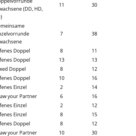
ppelvorrunde
11
30
wachsene (DD, HD,
)
emeinsame
nzelvorrunde
7
38
wachsene
fenes Doppel
8
11
fenes Doppel
13
13
xed Doppel
8
12
fenes Doppel
10
16
fenes Einzel
2
14
aw your Partner
6
16
fenes Einzel
2
12
fenes Einzel
8
15
fenes Doppel
8
12
aw your Partner
10
30