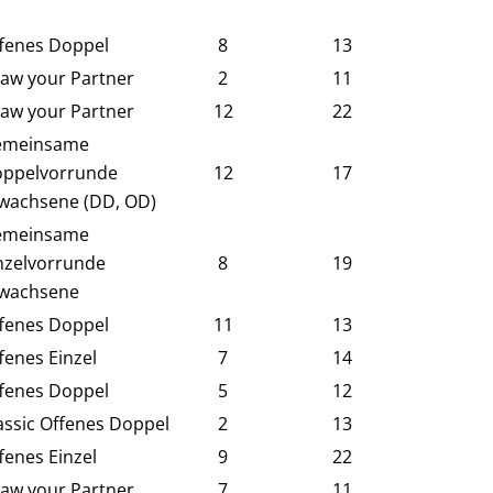
fenes Doppel
8
13
aw your Partner
2
11
aw your Partner
12
22
emeinsame
ppelvorrunde
12
17
wachsene (DD, OD)
emeinsame
nzelvorrunde
8
19
wachsene
fenes Doppel
11
13
fenes Einzel
7
14
fenes Doppel
5
12
assic Offenes Doppel
2
13
fenes Einzel
9
22
aw your Partner
7
11