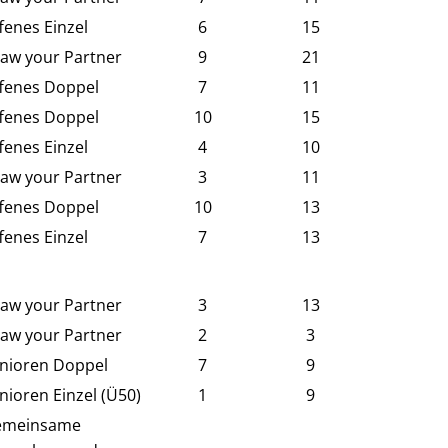
fenes Einzel
6
15
aw your Partner
9
21
fenes Doppel
7
11
fenes Doppel
10
15
fenes Einzel
4
10
aw your Partner
3
11
fenes Doppel
10
13
fenes Einzel
7
13
aw your Partner
3
13
aw your Partner
2
3
nioren Doppel
7
9
nioren Einzel (Ü50)
1
9
emeinsame