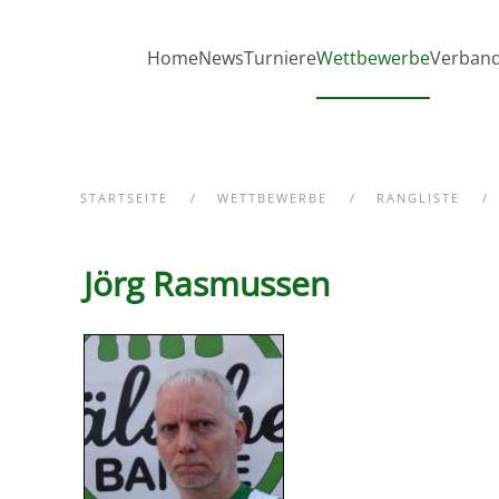
Zum Hauptinhalt springen
Home
News
Turniere
Wettbewerbe
Verban
STARTSEITE
WETTBEWERBE
RANGLISTE
Jörg Rasmussen