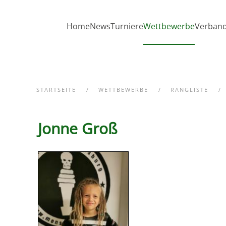
Zum Hauptinhalt springen
Home
News
Turniere
Wettbewerbe
Verban
STARTSEITE
WETTBEWERBE
RANGLISTE
Jonne Groß