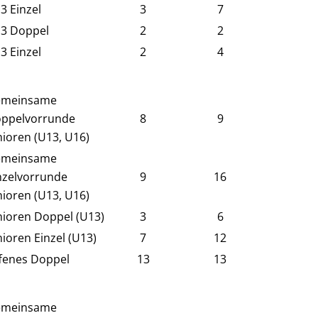
3 Einzel
3
7
3 Doppel
2
2
3 Einzel
2
4
meinsame
ppelvorrunde
8
9
nioren (U13, U16)
meinsame
nzelvorrunde
9
16
nioren (U13, U16)
nioren Doppel (U13)
3
6
nioren Einzel (U13)
7
12
fenes Doppel
13
13
meinsame