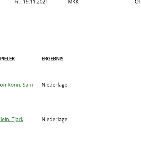
Fr., 19.11.2021
MKK
Of
PIELER
ERGEBNIS
von Rönn, Sam
Niederlage
lein, Tjark
Niederlage