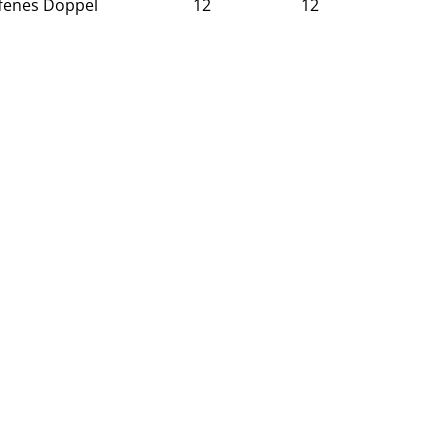
fenes Doppel
12
12