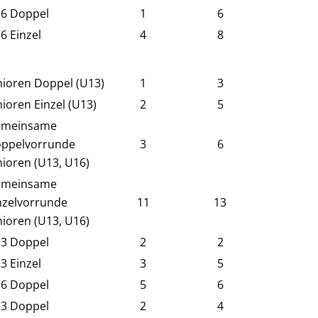
6 Doppel
1
6
6 Einzel
4
8
nioren Doppel (U13)
1
3
nioren Einzel (U13)
2
5
meinsame
ppelvorrunde
3
6
nioren (U13, U16)
meinsame
nzelvorrunde
11
13
nioren (U13, U16)
3 Doppel
2
2
3 Einzel
3
5
6 Doppel
5
6
3 Doppel
2
4