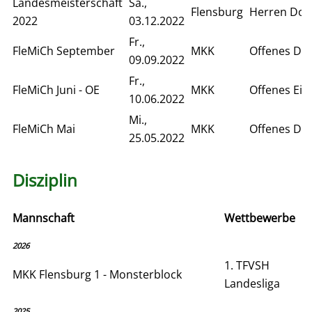
Landesmeisterschaft
Sa.,
Flensburg
Herren Dop
2022
03.12.2022
Fr.,
FleMiCh September
MKK
Offenes Do
09.09.2022
Fr.,
FleMiCh Juni - OE
MKK
Offenes Ein
10.06.2022
Mi.,
FleMiCh Mai
MKK
Offenes Do
25.05.2022
Disziplin
Mannschaft
Wettbewerbe
2026
1. TFVSH
MKK Flensburg 1 - Monsterblock
Landesliga
2025