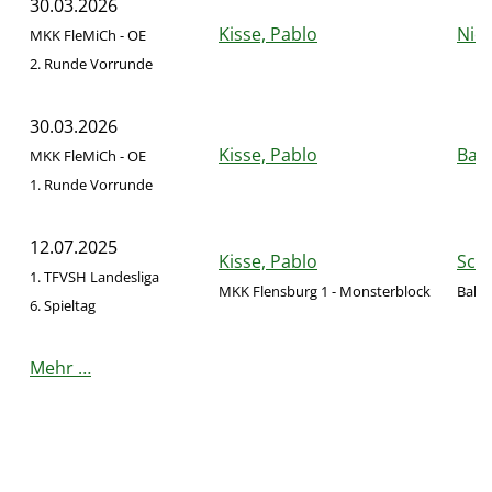
30.03.2026
Kisse, Pablo
Nier
MKK FleMiCh - OE
2. Runde Vorrunde
30.03.2026
Kisse, Pablo
Bau
MKK FleMiCh - OE
1. Runde Vorrunde
12.07.2025
Kisse, Pablo
Sch
1. TFVSH Landesliga
MKK Flensburg 1 - Monsterblock
Ballw
6. Spieltag
Mehr …