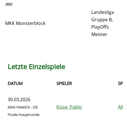
2022
Landesliga
Gruppe B,
MKK Monsterblock
PlayOffs
Meister
Letzte Einzelspiele
DATUM
SPIELER
SPIE
30.03.2026
Kisse, Pablo
Alth
MKK FleMiCh - OE
Finale Hauptrunde