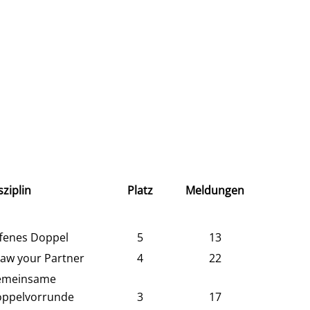
sziplin
Platz
Meldungen
fenes Doppel
5
13
aw your Partner
4
22
emeinsame
ppelvorrunde
3
17