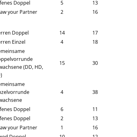
fenes Doppel
5
13
aw your Partner
2
16
rren Doppel
14
17
rren Einzel
4
18
emeinsame
ppelvorrunde
15
30
wachsene (DD, HD,
)
emeinsame
nzelvorrunde
4
38
wachsene
fenes Doppel
6
11
fenes Doppel
2
13
aw your Partner
1
16
xed Doppel
10
12