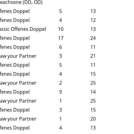
wachsene (DD, OD)
fenes Doppel
5
13
fenes Doppel
4
12
assic Offenes Doppel
10
13
fenes Doppel
17
24
fenes Doppel
6
11
aw your Partner
3
21
fenes Doppel
5
11
fenes Doppel
4
15
aw your Partner
2
25
fenes Doppel
9
14
aw your Partner
1
25
fenes Doppel
3
15
aw your Partner
1
20
fenes Doppel
4
13