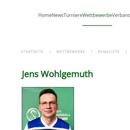
Zum Hauptinhalt springen
Home
News
Turniere
Wettbewerbe
Verban
STARTSEITE
WETTBEWERBE
RANGLISTE
Jens Wohlgemuth