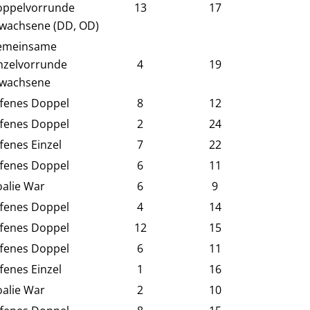
ppelvorrunde
13
17
wachsene (DD, OD)
emeinsame
nzelvorrunde
4
19
rwachsene
fenes Doppel
8
12
fenes Doppel
2
24
fenes Einzel
7
22
fenes Doppel
6
11
alie War
6
9
fenes Doppel
4
14
fenes Doppel
12
15
fenes Doppel
6
11
fenes Einzel
1
16
alie War
2
10