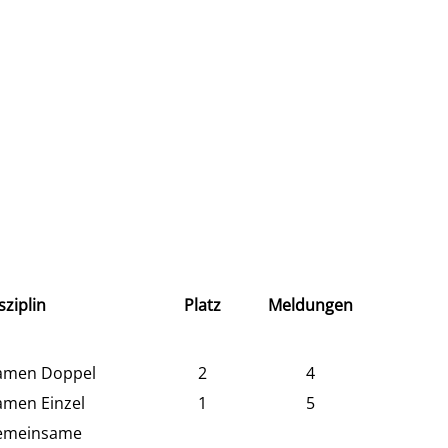
sziplin
Platz
Meldungen
amen Doppel
2
4
men Einzel
1
5
emeinsame