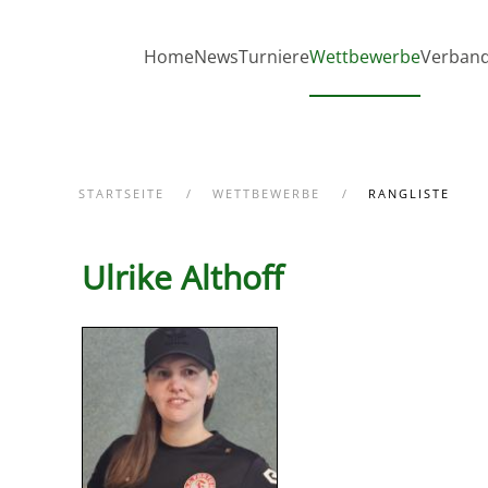
Zum Hauptinhalt springen
Home
News
Turniere
Wettbewerbe
Verban
STARTSEITE
WETTBEWERBE
RANGLISTE
Ulrike Althoff