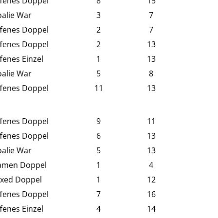
fenes Doppel
8
15
alie War
3
7
fenes Doppel
2
7
fenes Doppel
2
13
fenes Einzel
1
13
alie War
5
8
fenes Doppel
11
13
fenes Doppel
9
11
fenes Doppel
6
13
alie War
5
13
amen Doppel
1
4
xed Doppel
1
12
fenes Doppel
7
16
fenes Einzel
4
14