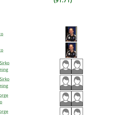
co
co
Sirko
ning
Sirko
ning
orge
ko
orge