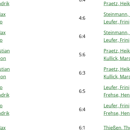
ndrik
Praetz, Hei
Max
Steinmann, 
4:6
co
Leufer, Frini
Max
Steinmann, 
6:4
co
Leufer, Frini
stian
Praetz, Hei
5:6
eon
Kullick, Mar
stian
Praetz, Hei
6:3
eon
Kullick, Mar
co
Leufer, Frini
6:5
ndrik
Frehse, Hen
co
Leufer, Frini
6:4
ndrik
Frehse, Hen
Max
6:1
Thießen, Th