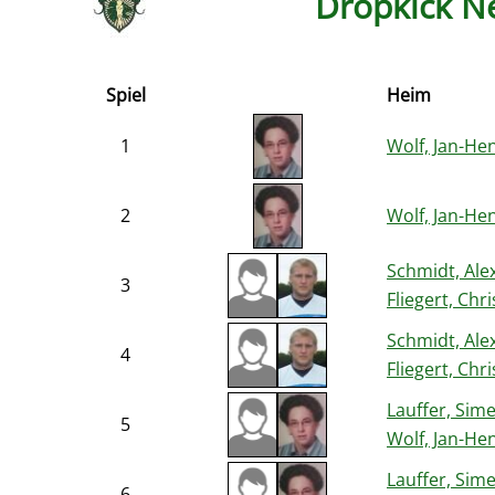
Dropkick N
Spiel
Heim
1
Wolf, Jan-He
2
Wolf, Jan-He
Schmidt, Ale
3
Fliegert, Chri
Schmidt, Ale
4
Fliegert, Chri
Lauffer, Sim
5
Wolf, Jan-He
Lauffer, Sim
6