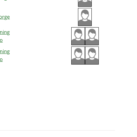
orge
ning
ko
ning
ko