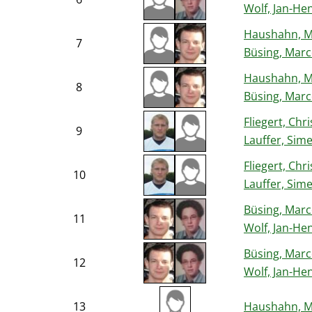
Wolf, Jan-He
Haushahn, 
7
Büsing, Mar
Haushahn, 
8
Büsing, Mar
Fliegert, Chri
9
Lauffer, Sim
Fliegert, Chri
10
Lauffer, Sim
Büsing, Mar
11
Wolf, Jan-He
Büsing, Mar
12
Wolf, Jan-He
13
Haushahn, 