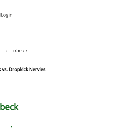
d
Login
N
LÜBECK
 vs. Dropkick Nervies
übeck