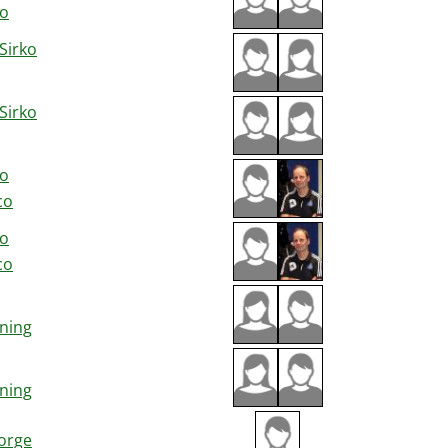
ko
Sirko
Sirko
ko
co
ko
co
ning
ning
orge