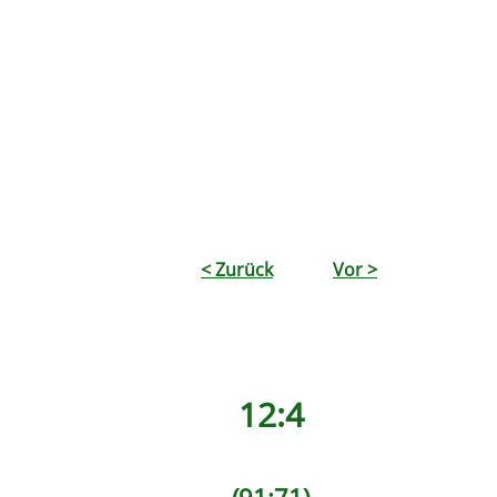
< Zurück
Vor >
12:4
(91:71)