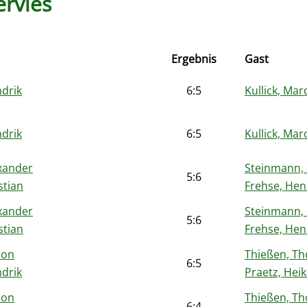
ervies
Ergebnis
Gast
ndrik
6:5
Kullick, Mar
ndrik
6:5
Kullick, Mar
xander
Steinmann, 
5:6
stian
Frehse, Hen
xander
Steinmann, 
5:6
stian
Frehse, Hen
eon
Thießen, Th
6:5
ndrik
Praetz, Hei
eon
Thießen, Th
6:4