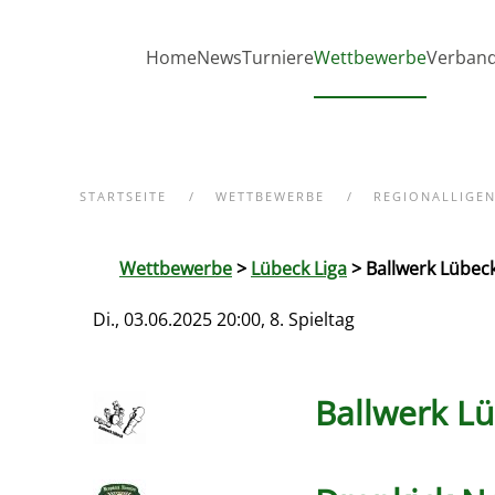
Zum Hauptinhalt springen
Home
News
Turniere
Wettbewerbe
Verban
STARTSEITE
WETTBEWERBE
REGIONALLIGE
Wettbewerbe
>
Lübeck Liga
> Ballwerk Lübeck
Di., 03.06.2025 20:00, 8. Spieltag
Ballwerk L