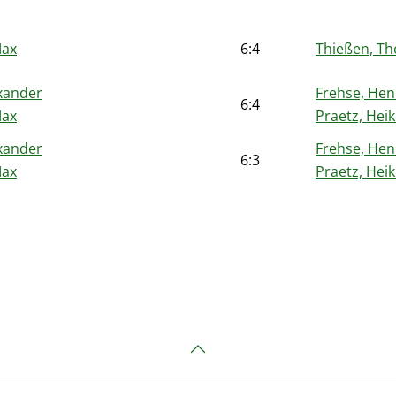
Max
6:4
Thießen, Th
xander
Frehse, Hen
6:4
Max
Praetz, Hei
xander
Frehse, Hen
6:3
Max
Praetz, Hei