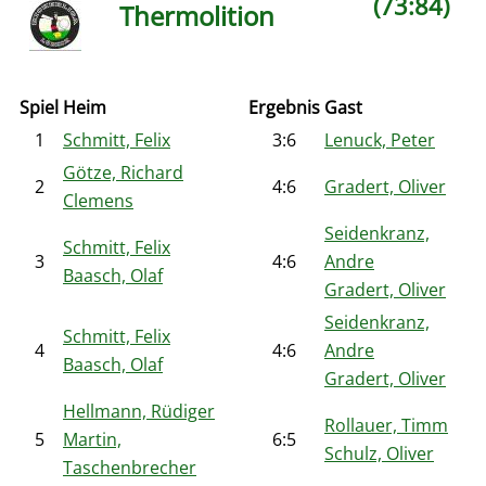
(73:84)
Thermolition
Spiel
Heim
Ergebnis
Gast
1
Schmitt, Felix
3:6
Lenuck, Peter
Götze, Richard
2
4:6
Gradert, Oliver
Clemens
Seidenkranz,
Schmitt, Felix
3
4:6
Andre
Baasch, Olaf
Gradert, Oliver
Seidenkranz,
Schmitt, Felix
4
4:6
Andre
Baasch, Olaf
Gradert, Oliver
Hellmann, Rüdiger
Rollauer, Timm
5
Martin,
6:5
Schulz, Oliver
Taschenbrecher