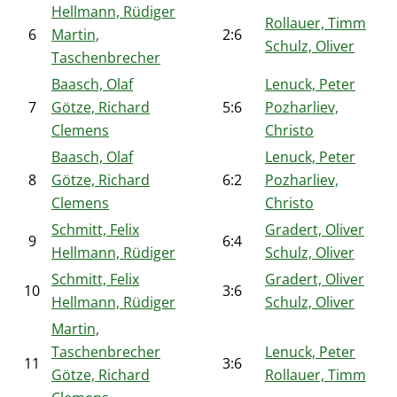
Hellmann, Rüdiger
Rollauer, Timm
6
Martin,
2:6
Schulz, Oliver
Taschenbrecher
Baasch, Olaf
Lenuck, Peter
7
Götze, Richard
5:6
Pozharliev,
Clemens
Christo
Baasch, Olaf
Lenuck, Peter
8
Götze, Richard
6:2
Pozharliev,
Clemens
Christo
Schmitt, Felix
Gradert, Oliver
9
6:4
Hellmann, Rüdiger
Schulz, Oliver
Schmitt, Felix
Gradert, Oliver
10
3:6
Hellmann, Rüdiger
Schulz, Oliver
Martin,
Taschenbrecher
Lenuck, Peter
11
3:6
Götze, Richard
Rollauer, Timm