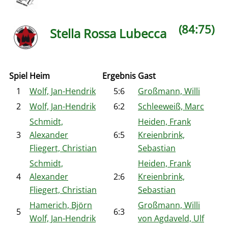
(84:75)
Stella Rossa Lubecca
Spiel
Heim
Ergebnis
Gast
1
Wolf, Jan-Hendrik
5:6
Großmann, Willi
2
Wolf, Jan-Hendrik
6:2
Schleeweiß, Marc
Schmidt,
Heiden, Frank
3
Alexander
6:5
Kreienbrink,
Fliegert, Christian
Sebastian
Schmidt,
Heiden, Frank
4
Alexander
2:6
Kreienbrink,
Fliegert, Christian
Sebastian
Hamerich, Björn
Großmann, Willi
5
6:3
Wolf, Jan-Hendrik
von Agdaveld, Ulf