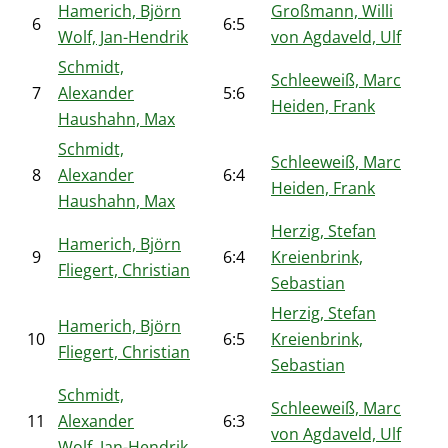
Hamerich, Björn
Großmann, Willi
6
6:5
Wolf, Jan-Hendrik
von Agdaveld, Ulf
Schmidt,
Schleeweiß, Marc
7
Alexander
5:6
Heiden, Frank
Haushahn, Max
Schmidt,
Schleeweiß, Marc
8
Alexander
6:4
Heiden, Frank
Haushahn, Max
Herzig, Stefan
Hamerich, Björn
9
6:4
Kreienbrink,
Fliegert, Christian
Sebastian
Herzig, Stefan
Hamerich, Björn
10
6:5
Kreienbrink,
Fliegert, Christian
Sebastian
Schmidt,
Schleeweiß, Marc
11
Alexander
6:3
von Agdaveld, Ulf
Wolf, Jan-Hendrik