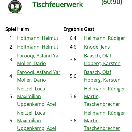
(60:90)
Tischfeuerwerk
Spiel
Heim
Ergebnis
Gast
1
Holtmann, Helmut
6:4
Hellmann, Rüdiger
2
Holtmann, Helmut
4:6
Knode, Jens
Farooqi, Asfand Yar
Baasch, Olaf
3
3:6
Möller, Dario
Hoberg, Karsten
Farooqi, Asfand Yar
Baasch, Olaf
4
5:6
Möller, Dario
Hoberg, Karsten
Neitzel, Luca
Hellmann, Rüdiger
5
Maximilian
3:6
Martin,
Uppenkamp, Axel
Taschenbrecher
Neitzel, Luca
Hellmann, Rüdiger
6
Maximilian
3:6
Martin,
Uppenkamp, Axel
Taschenbrecher