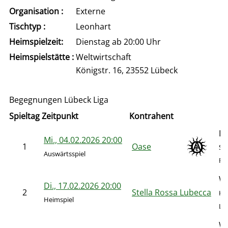
Organisation :
Externe
Tischtyp :
Leonhart
Heimspielzeit:
Dienstag ab 20:00 Uhr
Heimspielstätte :
Weltwirtschaft
Königstr. 16, 23552 Lübeck
Begegnungen Lübeck Liga
Spieltag
Zeitpunkt
Kontrahent
Di
Mi., 04.02.2026 20:00
1
Oase
Sc
Auswärtsspiel
Fir
We
Di., 17.02.2026 20:00
2
Stella Rossa Lubecca
Kö
Heimspiel
Le
We