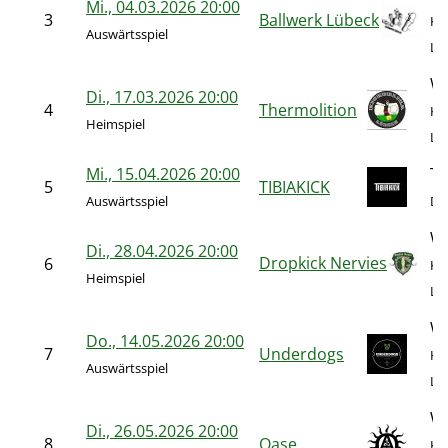
Mi., 04.03.2026 20:00
3
Ballwerk Lübeck
Kö
Auswärtsspiel
Le
We
Di., 17.03.2026 20:00
4
Thermolition
Kö
Heimspiel
Le
Mi., 15.04.2026 20:00
Ti
5
TIBIAKICK
Auswärtsspiel
Dr.
We
Di., 28.04.2026 20:00
Dropkick Nervies
6
Kö
Heimspiel
Le
We
Do., 14.05.2026 20:00
7
Underdogs
Kö
Auswärtsspiel
Le
We
Di., 26.05.2026 20:00
8
Oase
Kö