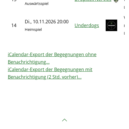
Auswärtsspiel
Le
We
Di., 10.11.2026 20:00
14
Underdogs
Kö
Heimspiel
Le
iCalendar-Export der Begegnungen ohne
Benachrichtigung…
iCalendar-Export der Begegnungen mit
Benachrichtigung (2 Std. vorher)…