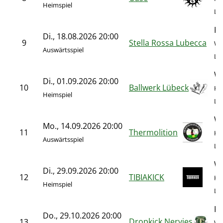
Heimspiel
Le
Ka
Di., 18.08.2026 20:00
9
Stella Rossa Lubecca
Wa
Auswärtsspiel
Le
We
Di., 01.09.2026 20:00
10
Ballwerk Lübeck
Kö
Heimspiel
Le
We
Mo., 14.09.2026 20:00
11
Thermolition
Kö
Auswärtsspiel
Le
We
Di., 29.09.2026 20:00
12
TIBIAKICK
Kö
Heimspiel
Le
Ka
Do., 29.10.2026 20:00
Dropkick Nervies
13
Wa