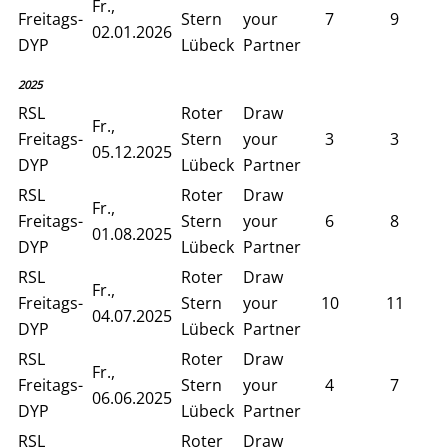
Fr.,
Freitags-
Stern
your
7
9
02.01.2026
DYP
Lübeck
Partner
2025
RSL
Roter
Draw
Fr.,
Freitags-
Stern
your
3
3
05.12.2025
DYP
Lübeck
Partner
RSL
Roter
Draw
Fr.,
Freitags-
Stern
your
6
8
01.08.2025
DYP
Lübeck
Partner
RSL
Roter
Draw
Fr.,
Freitags-
Stern
your
10
11
04.07.2025
DYP
Lübeck
Partner
RSL
Roter
Draw
Fr.,
Freitags-
Stern
your
4
7
06.06.2025
DYP
Lübeck
Partner
RSL
Roter
Draw