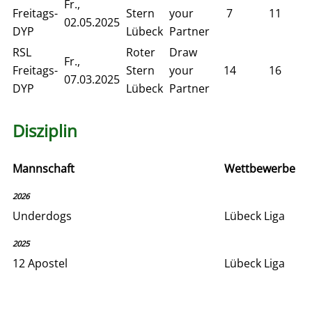
Fr.,
Freitags-
Stern
your
7
11
02.05.2025
DYP
Lübeck
Partner
RSL
Roter
Draw
Fr.,
Freitags-
Stern
your
14
16
07.03.2025
DYP
Lübeck
Partner
Disziplin
Mannschaft
Wettbewerbe
2026
Underdogs
Lübeck Liga
2025
12 Apostel
Lübeck Liga