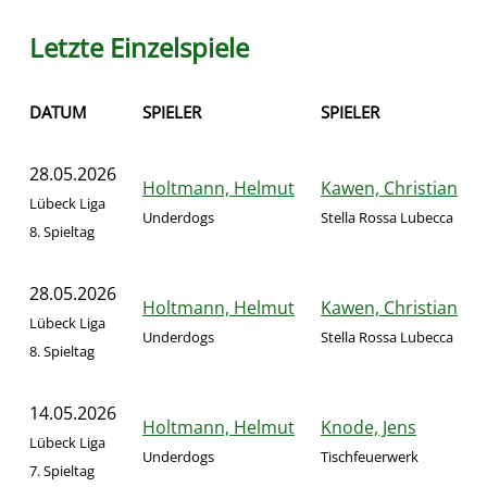
Letzte Einzelspiele
DATUM
SPIELER
SPIELER
28.05.2026
Holtmann, Helmut
Kawen, Christian
Lübeck Liga
Underdogs
Stella Rossa Lubecca
8. Spieltag
28.05.2026
Holtmann, Helmut
Kawen, Christian
Lübeck Liga
Underdogs
Stella Rossa Lubecca
8. Spieltag
14.05.2026
Holtmann, Helmut
Knode, Jens
Lübeck Liga
Underdogs
Tischfeuerwerk
7. Spieltag