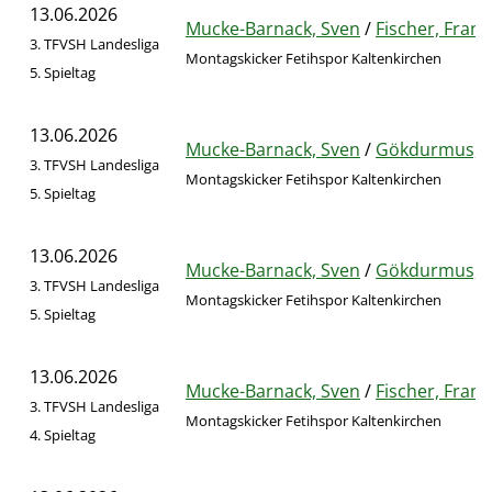
13.06.2026
Mucke-Barnack, Sven
/
Fischer, Frank
3. TFVSH Landesliga
Montagskicker Fetihspor Kaltenkirchen
5. Spieltag
13.06.2026
Mucke-Barnack, Sven
/
Gökdurmus, F
3. TFVSH Landesliga
Montagskicker Fetihspor Kaltenkirchen
5. Spieltag
13.06.2026
Mucke-Barnack, Sven
/
Gökdurmus, F
3. TFVSH Landesliga
Montagskicker Fetihspor Kaltenkirchen
5. Spieltag
13.06.2026
Mucke-Barnack, Sven
/
Fischer, Frank
3. TFVSH Landesliga
Montagskicker Fetihspor Kaltenkirchen
4. Spieltag