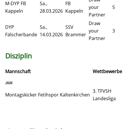
M-DYP FB
Sa.,
FB
your
5
Kappeln
28.03.2026
Kappeln
Partner
Draw
DYP
Sa.,
SSV
your
3
Fälscherbande
14.03.2026
Brammer
Partner
Disziplin
Mannschaft
Wettbewerbe
2026
3. TFVSH
Montagskicker Fetihspor Kaltenkirchen
Landesliga