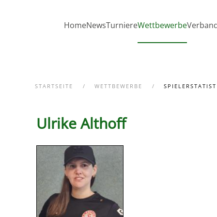
Zum Hauptinhalt springen
Home
News
Turniere
Wettbewerbe
Verban
STARTSEITE
WETTBEWERBE
SPIELERSTATIST
Ulrike Althoff