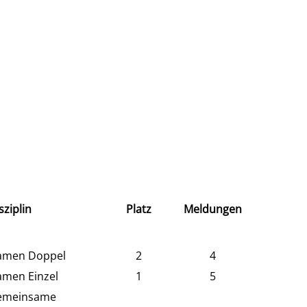
sziplin
Platz
Meldungen
amen Doppel
2
4
men Einzel
1
5
emeinsame