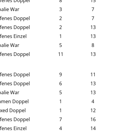
fenes Doppel
8
15
alie War
3
7
fenes Doppel
2
7
fenes Doppel
2
13
fenes Einzel
1
13
alie War
5
8
fenes Doppel
11
13
fenes Doppel
9
11
fenes Doppel
6
13
alie War
5
13
amen Doppel
1
4
xed Doppel
1
12
fenes Doppel
7
16
fenes Einzel
4
14