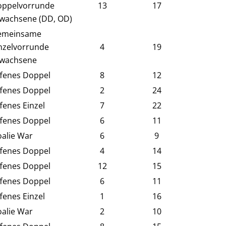
ppelvorrunde
13
17
wachsene (DD, OD)
emeinsame
nzelvorrunde
4
19
rwachsene
fenes Doppel
8
12
fenes Doppel
2
24
fenes Einzel
7
22
fenes Doppel
6
11
alie War
6
9
fenes Doppel
4
14
fenes Doppel
12
15
fenes Doppel
6
11
fenes Einzel
1
16
alie War
2
10