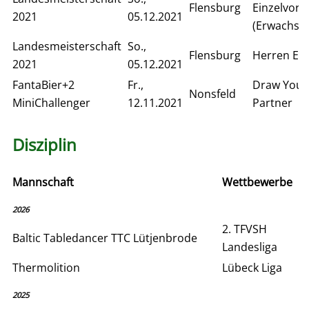
Flensburg
Einzelvor
2021
05.12.2021
(Erwachse
Landesmeisterschaft
So.,
Flensburg
Herren Ein
2021
05.12.2021
FantaBier+2
Fr.,
Draw Your
Nonsfeld
MiniChallenger
12.11.2021
Partner
Disziplin
Mannschaft
Wettbewerbe
2026
2. TFVSH
Baltic Tabledancer TTC Lütjenbrode
Landesliga
Thermolition
Lübeck Liga
2025