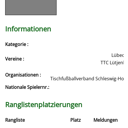
Informationen
Kategorie :
Lübeck L
Vereine :
TTC Lütjenbr
Organisationen :
Tischfußballverband Schleswig-Hols
Nationale Spielernr.:
Ranglistenplatzierungen
Rangliste
Platz
Meldungen