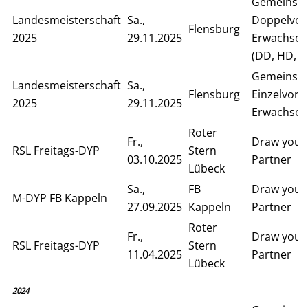
Gemeinsa
Landesmeisterschaft
Sa.,
Doppelvor
Flensburg
2025
29.11.2025
Erwachsen
(DD, HD, S
Gemeinsa
Landesmeisterschaft
Sa.,
Flensburg
Einzelvor
2025
29.11.2025
Erwachsen
Roter
Fr.,
Draw your
RSL Freitags-DYP
Stern
03.10.2025
Partner
Lübeck
Sa.,
FB
Draw your
M-DYP FB Kappeln
27.09.2025
Kappeln
Partner
Roter
Fr.,
Draw your
RSL Freitags-DYP
Stern
11.04.2025
Partner
Lübeck
2024