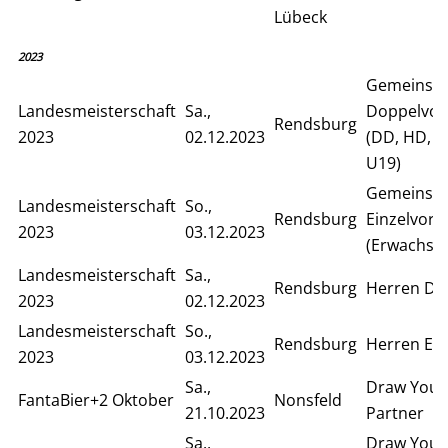
Lübeck
2023
Gemeinsa
Landesmeisterschaft
Sa.,
Doppelvor
Rendsburg
2023
02.12.2023
(DD, HD, S
U19)
Gemeinsa
Landesmeisterschaft
So.,
Rendsburg
Einzelvor
2023
03.12.2023
(Erwachse
Landesmeisterschaft
Sa.,
Rendsburg
Herren Do
2023
02.12.2023
Landesmeisterschaft
So.,
Rendsburg
Herren Ein
2023
03.12.2023
Sa.,
Draw Your
FantaBier+2 Oktober
Nonsfeld
21.10.2023
Partner
Sa.,
Draw Your