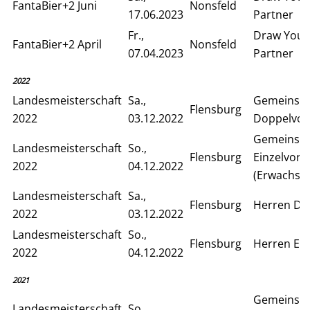
FantaBier+2 Juni
Nonsfeld
17.06.2023
Partner
Fr.,
Draw Your
FantaBier+2 April
Nonsfeld
07.04.2023
Partner
2022
Landesmeisterschaft
Sa.,
Gemeinsa
Flensburg
2022
03.12.2022
Doppelvor
Gemeinsa
Landesmeisterschaft
So.,
Flensburg
Einzelvor
2022
04.12.2022
(Erwachse
Landesmeisterschaft
Sa.,
Flensburg
Herren Do
2022
03.12.2022
Landesmeisterschaft
So.,
Flensburg
Herren Ein
2022
04.12.2022
2021
Gemeinsa
Landesmeisterschaft
So.,