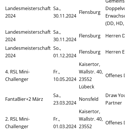
Gemeinsa
Landesmeisterschaft
Sa.,
Doppelvor
Flensburg
2024
30.11.2024
Erwachsen
(DD, HD, S
Landesmeisterschaft
Sa.,
Flensburg
Herren Do
2024
30.11.2024
Landesmeisterschaft
So.,
Flensburg
Herren Ein
2024
01.12.2024
Kaisertor,
4. RSL Mini-
Fr.,
Wallstr. 40,
Offenes D
Challenger
10.05.2024
23552
Lübeck
Sa.,
Draw Your
FantaBier+2 März
Nonsfeld
23.03.2024
Partner
Kaisertor,
2. RSL Mini-
Fr.,
Wallstr. 40,
Offenes D
Challenger
01.03.2024
23552