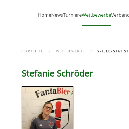
Zum Hauptinhalt springen
Home
News
Turniere
Wettbewerbe
Verban
STARTSEITE
WETTBEWERBE
SPIELERSTATIST
Stefanie Schröder