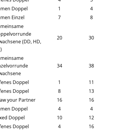
men Doppel
1
4
men Einzel
7
8
meinsame
ppelvorrunde
20
30
wachsene (DD, HD,
)
meinsame
nzelvorrunde
34
38
wachsene
fenes Doppel
1
11
fenes Doppel
8
13
aw your Partner
16
16
men Doppel
4
4
xed Doppel
10
12
fenes Doppel
4
16