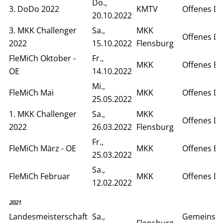
Do.,
3. DoDo 2022
KMTV
Offenes D
20.10.2022
3. MKK Challenger
Sa.,
MKK
Offenes D
2022
15.10.2022
Flensburg
FleMiCh Oktober -
Fr.,
MKK
Offenes Ei
OE
14.10.2022
Mi.,
FleMiCh Mai
MKK
Offenes D
25.05.2022
1. MKK Challenger
Sa.,
MKK
Offenes D
2022
26.03.2022
Flensburg
Fr.,
FleMiCh März - OE
MKK
Offenes Ei
25.03.2022
Sa.,
FleMiCh Februar
MKK
Offenes D
12.02.2022
2021
Landesmeisterschaft
Sa.,
Gemeinsa
Flensburg