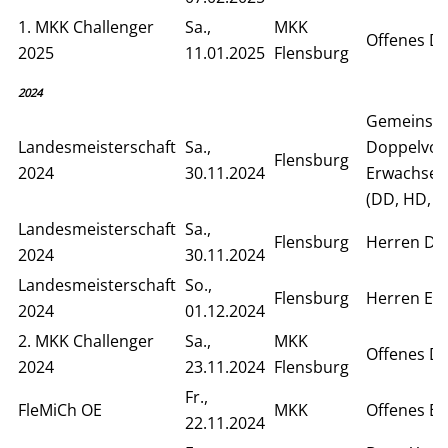
1. MKK Challenger
Sa.,
MKK
Offenes D
2025
11.01.2025
Flensburg
2024
Gemeinsa
Landesmeisterschaft
Sa.,
Doppelvor
Flensburg
2024
30.11.2024
Erwachsen
(DD, HD, S
Landesmeisterschaft
Sa.,
Flensburg
Herren Do
2024
30.11.2024
Landesmeisterschaft
So.,
Flensburg
Herren Ein
2024
01.12.2024
2. MKK Challenger
Sa.,
MKK
Offenes D
2024
23.11.2024
Flensburg
Fr.,
FleMiCh OE
MKK
Offenes Ei
22.11.2024