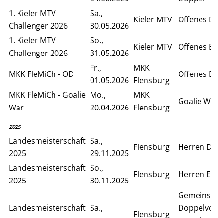
1. Kieler MTV
Sa.,
Kieler MTV
Offenes D
Challenger 2026
30.05.2026
1. Kieler MTV
So.,
Kieler MTV
Offenes Ei
Challenger 2026
31.05.2026
Fr.,
MKK
MKK FleMiCh - OD
Offenes D
01.05.2026
Flensburg
MKK FleMiCh - Goalie
Mo.,
MKK
Goalie Wa
War
20.04.2026
Flensburg
2025
Landesmeisterschaft
Sa.,
Flensburg
Herren Do
2025
29.11.2025
Landesmeisterschaft
So.,
Flensburg
Herren Ein
2025
30.11.2025
Gemeinsa
Landesmeisterschaft
Sa.,
Doppelvor
Flensburg