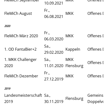
10.09.2021
Fr.,
FleMiCh August
MKK
Offenes D
06.08.2021
2020
Fr.,
FleMiCh März 2020
MKK
Offenes D
06.03.2020
Sa.,
1. OD FantaBier+2
Kappeln
Offenes D
29.02.2020
1. MKK Challenger
Sa.,
MKK
Offenes D
2020
11.01.2020
Flensburg
Fr.,
FleMiCh Dezember
MKK
Offenes D
27.12.2019
2019
Landesmeisterschaft
Sa.,
Gemeinsa
Flensburg
2019
30.11.2019
Doppelvor