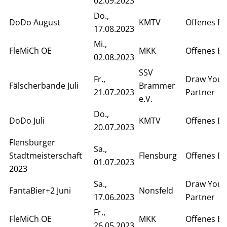
02.09.2023
Do.,
DoDo August
KMTV
Offenes D
17.08.2023
Mi.,
FleMiCh OE
MKK
Offenes Ei
02.08.2023
SSV
Fr.,
Draw Your
Fälscherbande Juli
Brammer
21.07.2023
Partner
e.V.
Do.,
DoDo Juli
KMTV
Offenes D
20.07.2023
Flensburger
Sa.,
Stadtmeisterschaft
Flensburg
Offenes D
01.07.2023
2023
Sa.,
Draw Your
FantaBier+2 Juni
Nonsfeld
17.06.2023
Partner
Fr.,
FleMiCh OE
MKK
Offenes Ei
26.05.2023