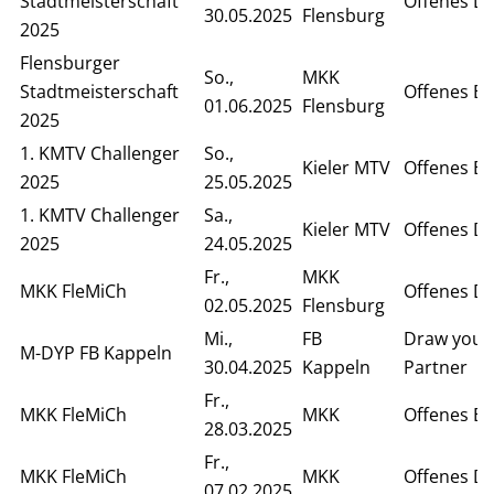
Stadtmeisterschaft
Offenes D
30.05.2025
Flensburg
2025
Flensburger
So.,
MKK
Stadtmeisterschaft
Offenes Ei
01.06.2025
Flensburg
2025
1. KMTV Challenger
So.,
Kieler MTV
Offenes Ei
2025
25.05.2025
1. KMTV Challenger
Sa.,
Kieler MTV
Offenes D
2025
24.05.2025
Fr.,
MKK
MKK FleMiCh
Offenes D
02.05.2025
Flensburg
Mi.,
FB
Draw your
M-DYP FB Kappeln
30.04.2025
Kappeln
Partner
Fr.,
MKK FleMiCh
MKK
Offenes Ei
28.03.2025
Fr.,
MKK FleMiCh
MKK
Offenes D
07.02.2025