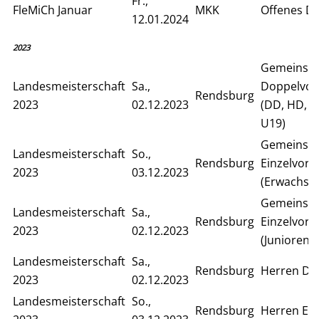
Fr.,
FleMiCh Januar
MKK
Offenes D
12.01.2024
2023
Gemeinsa
Landesmeisterschaft
Sa.,
Doppelvor
Rendsburg
2023
02.12.2023
(DD, HD, S
U19)
Gemeinsa
Landesmeisterschaft
So.,
Rendsburg
Einzelvor
2023
03.12.2023
(Erwachse
Gemeinsa
Landesmeisterschaft
Sa.,
Rendsburg
Einzelvor
2023
02.12.2023
(Junioren)
Landesmeisterschaft
Sa.,
Rendsburg
Herren Do
2023
02.12.2023
Landesmeisterschaft
So.,
Rendsburg
Herren Ein