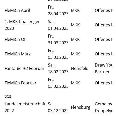
Fr.,
FleMiCh April
MKK
Offenes D
28.04.2023
1. MKK Challenger
Sa.,
MKK
Offenes D
2023
01.04.2023
Fr.,
FleMiCh OE
MKK
Offenes Ei
31.03.2023
Fr.,
FleMiCh März
MKK
Offenes D
03.03.2023
Sa.,
Draw Your
FantaBier+2 Februar
Nonsfeld
18.02.2023
Partner
Fr.,
FleMiCh Februar
MKK
Offenes D
03.02.2023
2022
Landesmeisterschaft
Sa.,
Gemeinsa
Flensburg
2022
03.12.2022
Doppelvor