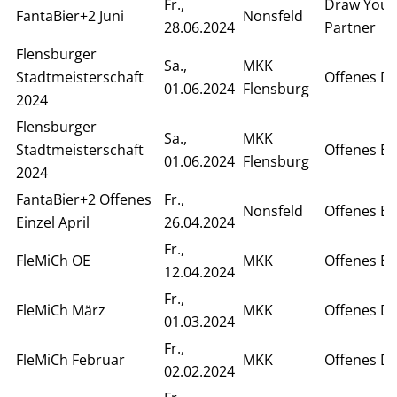
Fr.,
Draw Your
FantaBier+2 Juni
Nonsfeld
28.06.2024
Partner
Flensburger
Sa.,
MKK
Stadtmeisterschaft
Offenes D
01.06.2024
Flensburg
2024
Flensburger
Sa.,
MKK
Stadtmeisterschaft
Offenes Ei
01.06.2024
Flensburg
2024
FantaBier+2 Offenes
Fr.,
Nonsfeld
Offenes Ei
Einzel April
26.04.2024
Fr.,
FleMiCh OE
MKK
Offenes Ei
12.04.2024
Fr.,
FleMiCh März
MKK
Offenes D
01.03.2024
Fr.,
FleMiCh Februar
MKK
Offenes D
02.02.2024