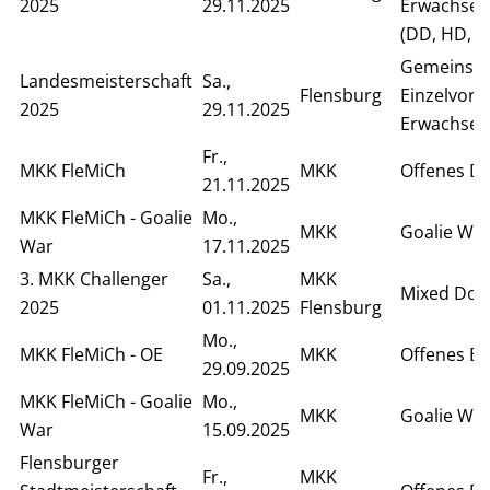
2025
29.11.2025
Erwachsen
(DD, HD, S
Gemeinsa
Landesmeisterschaft
Sa.,
Flensburg
Einzelvor
2025
29.11.2025
Erwachsen
Fr.,
MKK FleMiCh
MKK
Offenes D
21.11.2025
MKK FleMiCh - Goalie
Mo.,
MKK
Goalie Wa
War
17.11.2025
3. MKK Challenger
Sa.,
MKK
Mixed Dop
2025
01.11.2025
Flensburg
Mo.,
MKK FleMiCh - OE
MKK
Offenes Ei
29.09.2025
MKK FleMiCh - Goalie
Mo.,
MKK
Goalie Wa
War
15.09.2025
Flensburger
Fr.,
MKK