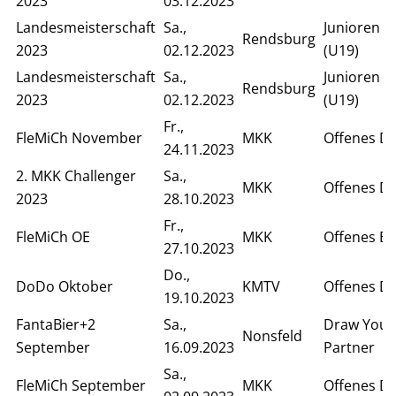
2023
03.12.2023
Landesmeisterschaft
Sa.,
Junioren D
Rendsburg
2023
02.12.2023
(U19)
Landesmeisterschaft
Sa.,
Junioren E
Rendsburg
2023
02.12.2023
(U19)
Fr.,
FleMiCh November
MKK
Offenes D
24.11.2023
2. MKK Challenger
Sa.,
MKK
Offenes D
2023
28.10.2023
Fr.,
FleMiCh OE
MKK
Offenes Ei
27.10.2023
Do.,
DoDo Oktober
KMTV
Offenes D
19.10.2023
FantaBier+2
Sa.,
Draw Your
Nonsfeld
September
16.09.2023
Partner
Sa.,
FleMiCh September
MKK
Offenes D