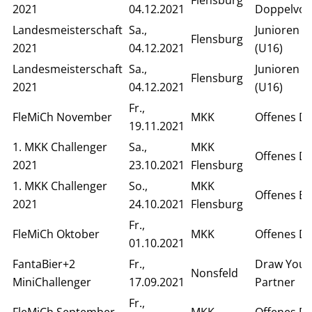
2021
04.12.2021
Doppelvor
Landesmeisterschaft
Sa.,
Junioren D
Flensburg
2021
04.12.2021
(U16)
Landesmeisterschaft
Sa.,
Junioren E
Flensburg
2021
04.12.2021
(U16)
Fr.,
FleMiCh November
MKK
Offenes D
19.11.2021
1. MKK Challenger
Sa.,
MKK
Offenes D
2021
23.10.2021
Flensburg
1. MKK Challenger
So.,
MKK
Offenes Ei
2021
24.10.2021
Flensburg
Fr.,
FleMiCh Oktober
MKK
Offenes D
01.10.2021
FantaBier+2
Fr.,
Draw Your
Nonsfeld
MiniChallenger
17.09.2021
Partner
Fr.,
FleMiCh September
MKK
Offenes D