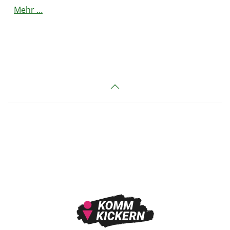
Mehr …