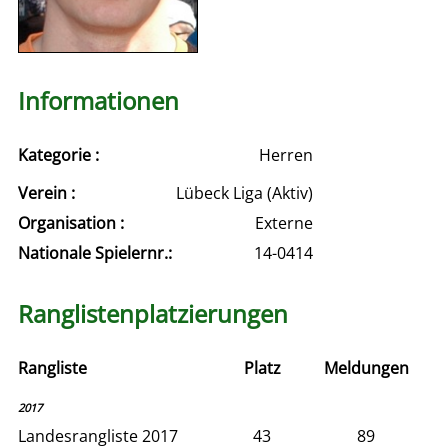
Informationen
Kategorie :
Herren
Verein :
Lübeck Liga (Aktiv)
Organisation :
Externe
Nationale Spielernr.:
14-0414
Ranglistenplatzierungen
Rangliste
Platz
Meldungen
2017
Landesrangliste 2017
43
89