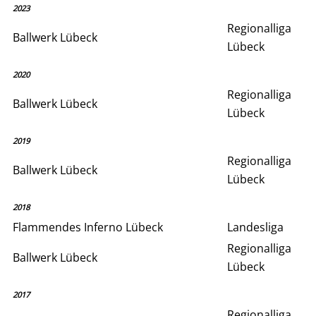
2023
Regionalliga
Ballwerk Lübeck
Lübeck
2020
Regionalliga
Ballwerk Lübeck
Lübeck
2019
Regionalliga
Ballwerk Lübeck
Lübeck
2018
Flammendes Inferno Lübeck
Landesliga
Regionalliga
Ballwerk Lübeck
Lübeck
2017
Regionalliga