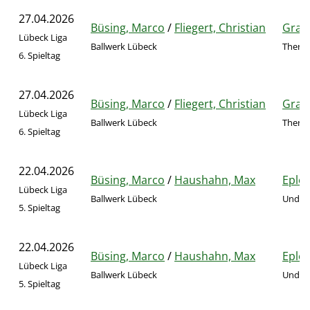
27.04.2026
Büsing, Marco
/
Fliegert, Christian
Grade
Lübeck Liga
Ballwerk Lübeck
Thermo
6. Spieltag
27.04.2026
Büsing, Marco
/
Fliegert, Christian
Grade
Lübeck Liga
Ballwerk Lübeck
Thermo
6. Spieltag
22.04.2026
Büsing, Marco
/
Haushahn, Max
Epler
Lübeck Liga
Ballwerk Lübeck
Under
5. Spieltag
22.04.2026
Büsing, Marco
/
Haushahn, Max
Epler
Lübeck Liga
Ballwerk Lübeck
Under
5. Spieltag