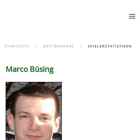
Zum Hauptinhalt springen
STARTSEITE
WETTBEWERBE
SPIELERSTATISTIKEN
Marco Büsing