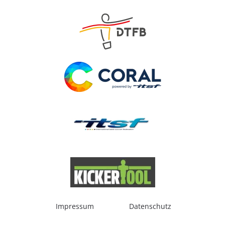
Impressum
Datenschutz