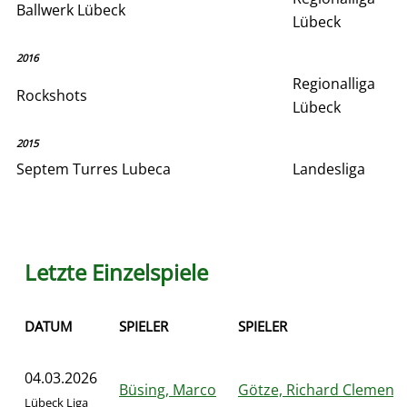
Ballwerk Lübeck
Lübeck
2016
Regionalliga
Rockshots
Lübeck
2015
Septem Turres Lubeca
Landesliga
Letzte Einzelspiele
DATUM
SPIELER
SPIELER
04.03.2026
Büsing, Marco
Götze, Richard Clemens
Lübeck Liga