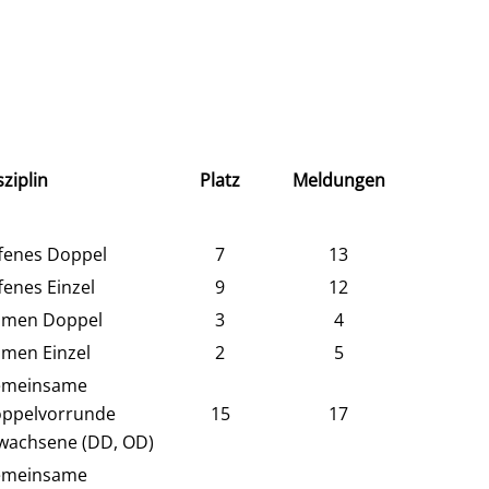
sziplin
Platz
Meldungen
fenes Doppel
7
13
fenes Einzel
9
12
men Doppel
3
4
men Einzel
2
5
meinsame
ppelvorrunde
15
17
wachsene (DD, OD)
meinsame