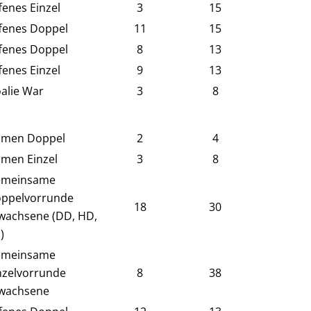
fenes Einzel
3
15
fenes Doppel
11
15
fenes Doppel
8
13
fenes Einzel
9
13
alie War
3
8
men Doppel
2
4
men Einzel
3
8
meinsame
ppelvorrunde
18
30
wachsene (DD, HD,
)
meinsame
nzelvorrunde
8
38
wachsene