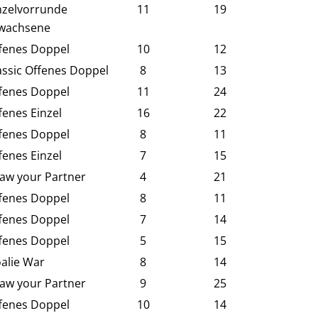
nzelvorrunde
11
19
wachsene
fenes Doppel
10
12
assic Offenes Doppel
8
13
fenes Doppel
11
24
fenes Einzel
16
22
fenes Doppel
8
11
fenes Einzel
7
15
aw your Partner
4
21
fenes Doppel
8
11
fenes Doppel
7
14
fenes Doppel
5
15
alie War
8
14
aw your Partner
9
25
fenes Doppel
10
14