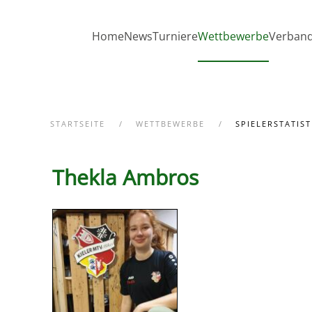
Zum Hauptinhalt springen
Home
News
Turniere
Wettbewerbe
Verban
STARTSEITE
WETTBEWERBE
SPIELERSTATIST
Thekla Ambros