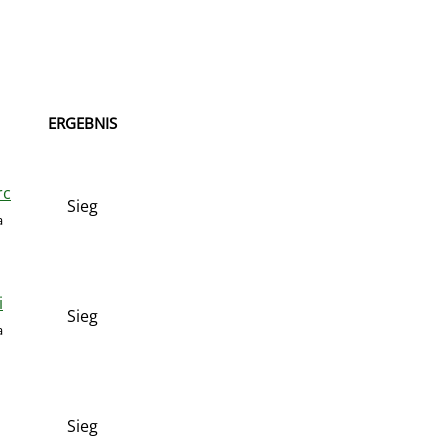
ERGEBNIS
rc
Sieg
a
i
Sieg
a
Sieg