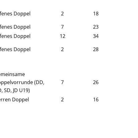
fenes Doppel
2
18
fenes Doppel
7
23
fenes Doppel
12
34
fenes Doppel
2
28
emeinsame
ppelvorrunde (DD,
7
26
, SD, JD U19)
rren Doppel
2
16