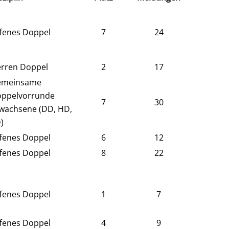
fenes Doppel
7
24
rren Doppel
2
17
emeinsame
ppelvorrunde
7
30
wachsene (DD, HD,
)
fenes Doppel
6
12
fenes Doppel
8
22
fenes Doppel
1
7
fenes Doppel
4
9