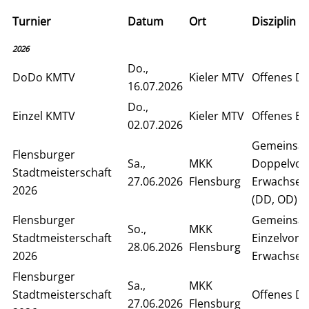
Turnier
Datum
Ort
Disziplin
2026
Do.,
DoDo KMTV
Kieler MTV
Offenes D
16.07.2026
Do.,
Einzel KMTV
Kieler MTV
Offenes Ei
02.07.2026
Gemeinsa
Flensburger
Sa.,
MKK
Doppelvor
Stadtmeisterschaft
27.06.2026
Flensburg
Erwachsen
2026
(DD, OD)
Flensburger
Gemeinsa
So.,
MKK
Stadtmeisterschaft
Einzelvorr
28.06.2026
Flensburg
2026
Erwachsen
Flensburger
Sa.,
MKK
Stadtmeisterschaft
Offenes D
27.06.2026
Flensburg