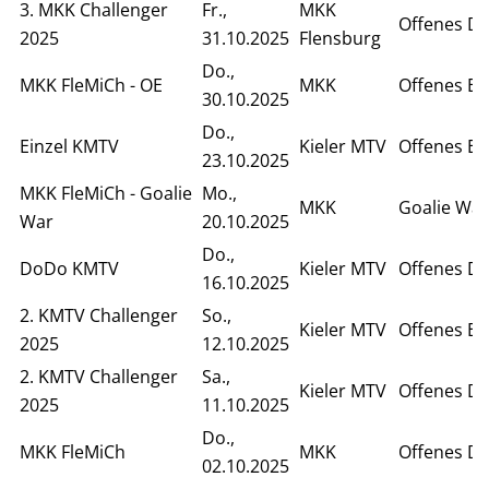
3. MKK Challenger
Fr.,
MKK
Offenes D
2025
31.10.2025
Flensburg
Do.,
MKK FleMiCh - OE
MKK
Offenes Ei
30.10.2025
Do.,
Einzel KMTV
Kieler MTV
Offenes Ei
23.10.2025
MKK FleMiCh - Goalie
Mo.,
MKK
Goalie War
War
20.10.2025
Do.,
DoDo KMTV
Kieler MTV
Offenes D
16.10.2025
2. KMTV Challenger
So.,
Kieler MTV
Offenes Ei
2025
12.10.2025
2. KMTV Challenger
Sa.,
Kieler MTV
Offenes D
2025
11.10.2025
Do.,
MKK FleMiCh
MKK
Offenes D
02.10.2025