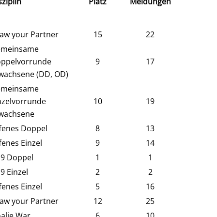
sziplin
Platz
Meldungen
aw your Partner
15
22
meinsame
ppelvorrunde
9
17
wachsene (DD, OD)
meinsame
nzelvorrunde
10
19
wachsene
fenes Doppel
8
13
fenes Einzel
9
14
9 Doppel
1
1
9 Einzel
2
2
fenes Einzel
5
16
aw your Partner
12
25
alie War
6
10