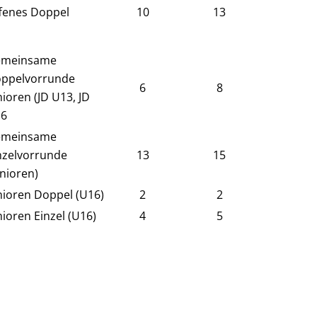
fenes Doppel
10
13
meinsame
ppelvorrunde
6
8
nioren (JD U13, JD
6
meinsame
nzelvorrunde
13
15
unioren)
nioren Doppel (U16)
2
2
nioren Einzel (U16)
4
5