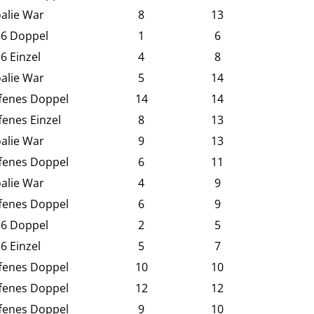
alie War
8
13
6 Doppel
1
6
6 Einzel
4
8
alie War
5
14
fenes Doppel
14
14
fenes Einzel
8
13
alie War
9
13
fenes Doppel
6
11
alie War
4
9
fenes Doppel
6
9
6 Doppel
2
5
6 Einzel
5
7
fenes Doppel
10
10
fenes Doppel
12
12
fenes Doppel
9
10