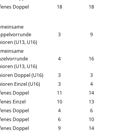
fenes Doppel
18
18
meinsame
ppelvorrunde
3
9
nioren (U13, U16)
meinsame
nzelvorrunde
4
16
nioren (U13, U16)
nioren Doppel (U16)
3
3
nioren Einzel (U16)
3
4
fenes Doppel
11
14
fenes Einzel
10
13
fenes Doppel
4
6
fenes Doppel
6
10
fenes Doppel
9
14