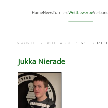
Zum Hauptinhalt springen
Home
News
Turniere
Wettbewerbe
Verban
STARTSEITE
WETTBEWERBE
SPIELERSTATIST
Jukka Nierade