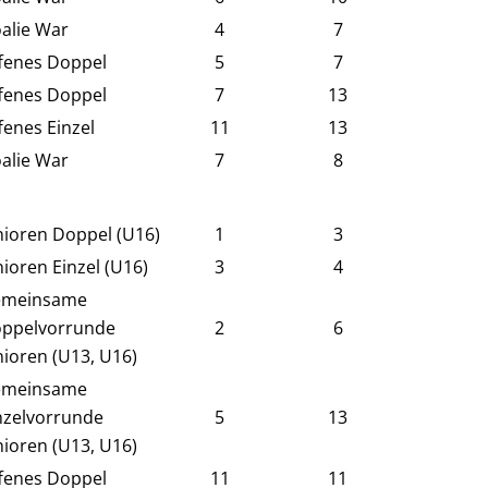
alie War
4
7
fenes Doppel
5
7
fenes Doppel
7
13
fenes Einzel
11
13
alie War
7
8
nioren Doppel (U16)
1
3
nioren Einzel (U16)
3
4
meinsame
ppelvorrunde
2
6
nioren (U13, U16)
meinsame
nzelvorrunde
5
13
nioren (U13, U16)
fenes Doppel
11
11