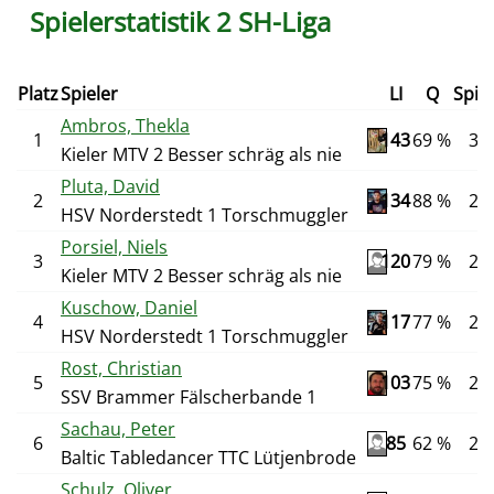
Spielerstatistik 2 SH-Liga
Platz
Spieler
LI
Q
Spie
Ambros, Thekla
1
143
69 %
36
Kieler MTV 2 Besser schräg als nie
Pluta, David
2
134
88 %
24
HSV Norderstedt 1 Torschmuggler
Porsiel, Niels
3
120
79 %
24
Kieler MTV 2 Besser schräg als nie
Kuschow, Daniel
4
117
77 %
26
HSV Norderstedt 1 Torschmuggler
Rost, Christian
5
103
75 %
24
SSV Brammer Fälscherbande 1
Sachau, Peter
6
85
62 %
26
Baltic Tabledancer TTC Lütjenbrode
Schulz, Oliver