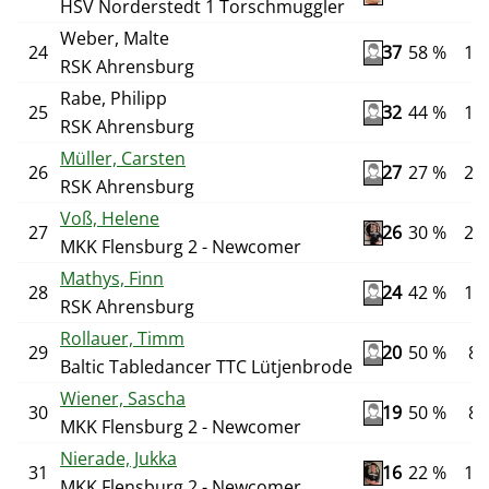
HSV Norderstedt 1 Torschmuggler
Weber, Malte
24
37
58 %
12
RSK Ahrensburg
Rabe, Philipp
25
32
44 %
16
RSK Ahrensburg
Müller, Carsten
26
27
27 %
26
RSK Ahrensburg
Voß, Helene
27
26
30 %
20
MKK Flensburg 2 - Newcomer
Mathys, Finn
28
24
42 %
12
RSK Ahrensburg
Rollauer, Timm
29
20
50 %
8
Baltic Tabledancer TTC Lütjenbrode
Wiener, Sascha
30
19
50 %
8
MKK Flensburg 2 - Newcomer
Nierade, Jukka
31
16
22 %
18
MKK Flensburg 2 - Newcomer