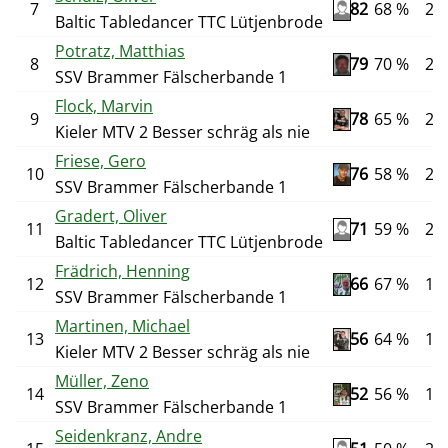
7
82
68 %
22
Baltic Tabledancer TTC Lütjenbrode
Potratz, Matthias
8
79
70 %
20
SSV Brammer Fälscherbande 1
Flock, Marvin
9
78
65 %
20
Kieler MTV 2 Besser schräg als nie
Friese, Gero
10
76
58 %
24
SSV Brammer Fälscherbande 1
Gradert, Oliver
11
71
59 %
22
Baltic Tabledancer TTC Lütjenbrode
Frädrich, Henning
12
66
67 %
18
SSV Brammer Fälscherbande 1
Martinen, Michael
13
56
64 %
14
Kieler MTV 2 Besser schräg als nie
Müller, Zeno
14
52
56 %
18
SSV Brammer Fälscherbande 1
Seidenkranz, Andre