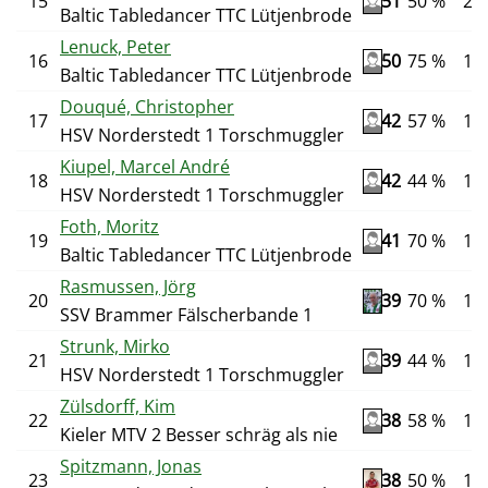
15
51
50 %
20
Baltic Tabledancer TTC Lütjenbrode
Lenuck, Peter
16
50
75 %
12
Baltic Tabledancer TTC Lütjenbrode
Douqué, Christopher
17
42
57 %
14
HSV Norderstedt 1 Torschmuggler
Kiupel, Marcel André
18
42
44 %
18
HSV Norderstedt 1 Torschmuggler
Foth, Moritz
19
41
70 %
10
Baltic Tabledancer TTC Lütjenbrode
Rasmussen, Jörg
20
39
70 %
10
SSV Brammer Fälscherbande 1
Strunk, Mirko
21
39
44 %
18
HSV Norderstedt 1 Torschmuggler
Zülsdorff, Kim
22
38
58 %
12
Kieler MTV 2 Besser schräg als nie
Spitzmann, Jonas
23
38
50 %
14