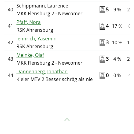
Schippmann, Laurence
40
5
9 %
22
MKK Flensburg 2 - Newcomer
Pfaff, Nora
41
4
17 %
6
RSK Ahrensburg
Jennrich, Yasemin
42
3
10 %
10
RSK Ahrensburg
Meinke, Olaf
43
3
4 %
24
MKK Flensburg 2 - Newcomer
Dannenberg, Jonathan
44
0
0 %
4
Kieler MTV 2 Besser schräg als nie