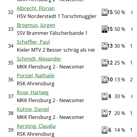
Albrecht, Florian
32
15
50 %
6
HSV Norderstedt 1 Torschmuggler
Brogmus, Jürgen
33
15
50 %
6
SSV Brammer Fälscherbande 1
Scheffler, Paul
34
13
30 %
10
Kieler MTV 2 Besser schräg als nie
Schmidt, Alexander
35
12
25 %
12
MKK Flensburg 2 - Newcomer
Porsiel, Nathalie
36
10
13 %
24
RSK Ahrensburg
Rose, Hartwig
37
8
33 %
6
MKK Flensburg 2 - Newcomer
Kühne, Daniel
38
7
20 %
10
MKK Flensburg 2 - Newcomer
Kersting, Claudia
39
6
14 %
14
RSK Ahrensburg