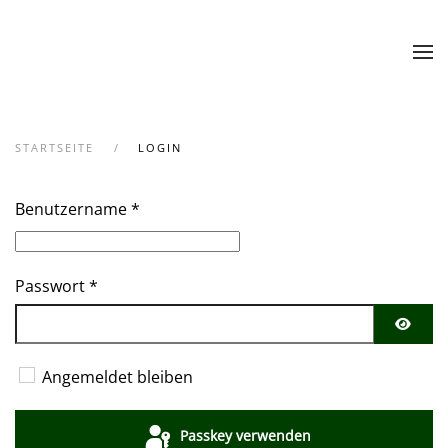
Zum Hauptinhalt springen
STARTSEITE
LOGIN
Benutzername
*
Passwort
*
Passwo
Angemeldet bleiben
Passkey verwenden