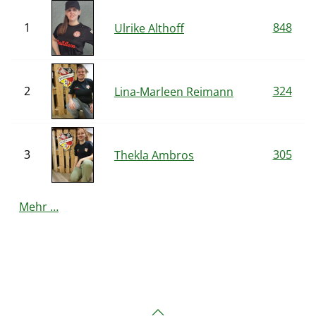
1
848
Ulrike Althoff
2
324
Lina-Marleen Reimann
3
305
Thekla Ambros
Mehr …