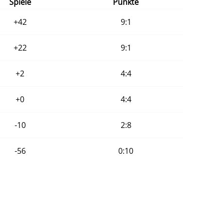
Spiele
Punkte
+42
9:1
+22
9:1
+2
4:4
+0
4:4
-10
2:8
-56
0:10