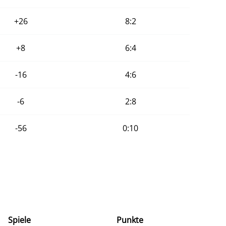
+26
8:2
+8
6:4
-16
4:6
-6
2:8
-56
0:10
Spiele
Punkte