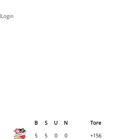
d
Login
B
S
U
N
Tore
5
5
0
0
+156