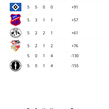
5
5
0
0
+91
5
3
1
1
+57
5
2
2
1
+61
5
2
1
2
+76
5
0
1
4
-130
5
0
1
4
-155