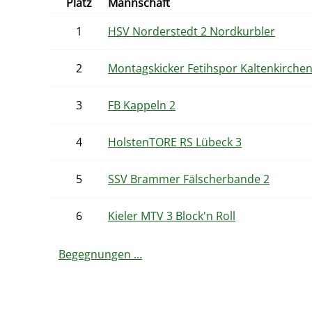
Platz
Mannschaft
1
HSV Norderstedt 2 Nordkurbler
2
Montagskicker Fetihspor Kaltenkirche
3
FB Kappeln 2
4
HolstenTORE RS Lübeck 3
5
SSV Brammer Fälscherbande 2
6
Kieler MTV 3 Block'n Roll
Begegnungen …