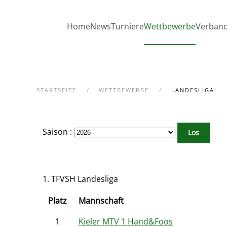
Zum Hauptinhalt springen
Home
News
Turniere
Wettbewerbe
Verban
STARTSEITE
WETTBEWERBE
LANDESLIGA
Saison :
1. TFVSH Landesliga
Platz
Mannschaft
1
Kieler MTV 1 Hand&Foos