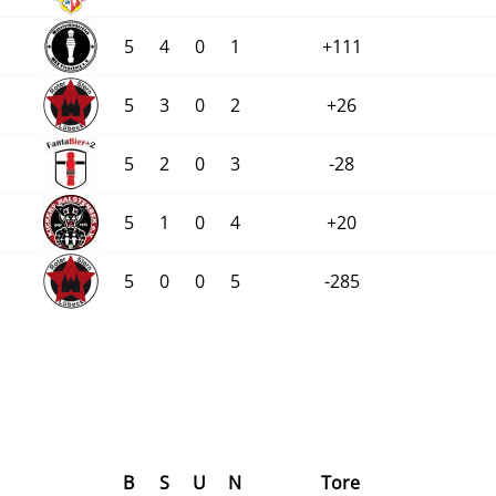
5
4
0
1
+111
5
3
0
2
+26
5
2
0
3
-28
5
1
0
4
+20
5
0
0
5
-285
B
S
U
N
Tore