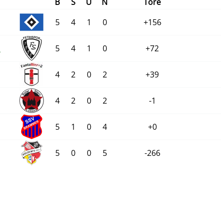
B
S
U
N
Tore
5
4
1
0
+156
n
5
4
1
0
+72
4
2
0
2
+39
4
2
0
2
-1
5
1
0
4
+0
5
0
0
5
-266