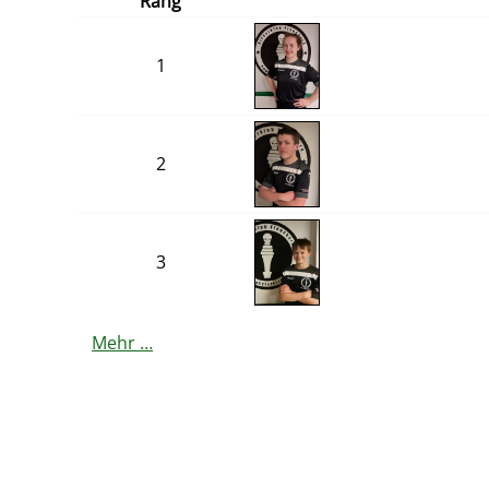
Rang
1
2
3
Mehr …