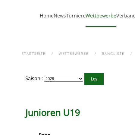
Zum Hauptinhalt springen
Home
News
Turniere
Wettbewerbe
Verban
STARTSEITE
WETTBEWERBE
RANGLISTE
Saison :
Junioren U19