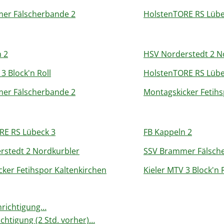
er Fälscherbande 2
HolstenTORE RS Lübe
 2
HSV Norderstedt 2 N
3 Block'n Roll
HolstenTORE RS Lübe
er Fälscherbande 2
Montagskicker Fetihs
RE RS Lübeck 3
FB Kappeln 2
rstedt 2 Nordkurbler
SSV Brammer Fälsch
ker Fetihspor Kaltenkirchen
Kieler MTV 3 Block'n 
hrichtigung…
chtigung (2 Std. vorher)…