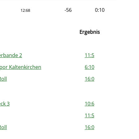
-56
0:10
12:68
Ergebnis
erbande 2
11:5
por Kaltenkirchen
6:10
Roll
16:0
ck 3
10:6
11:5
Roll
16:0