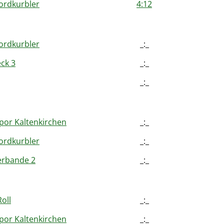
ordkurbler
4:12
ordkurbler
_:_
ck 3
_:_
_:_
por Kaltenkirchen
_:_
ordkurbler
_:_
erbande 2
_:_
Roll
_:_
por Kaltenkirchen
_:_