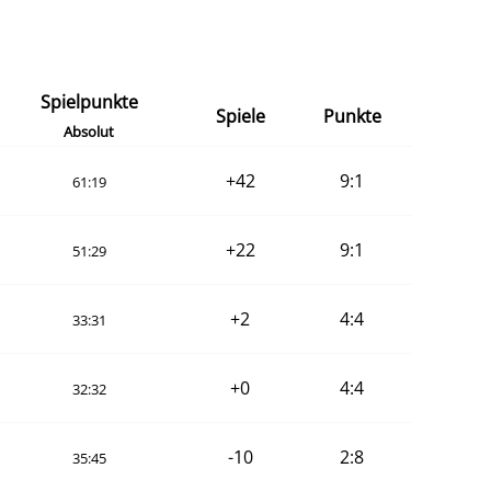
Spielpunkte
Spiele
Punkte
Absolut
+42
9:1
61:19
+22
9:1
51:29
+2
4:4
33:31
+0
4:4
32:32
-10
2:8
35:45