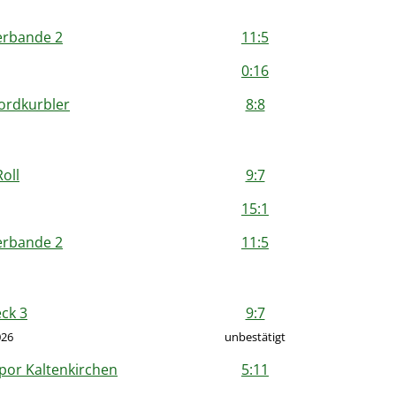
erbande 2
11:5
0:16
ordkurbler
8:8
Roll
9:7
15:1
erbande 2
11:5
ck 3
9:7
026
unbestätigt
por Kaltenkirchen
5:11