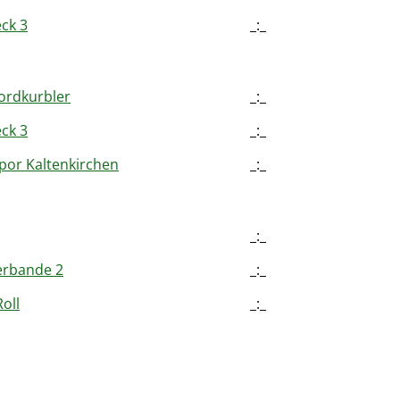
ck 3
_:_
ordkurbler
_:_
ck 3
_:_
por Kaltenkirchen
_:_
_:_
erbande 2
_:_
Roll
_:_