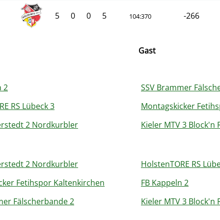
5
0
0
5
-266
104:370
Gast
 2
SSV Brammer Fälsch
RE RS Lübeck 3
Montagskicker Fetihs
rstedt 2 Nordkurbler
Kieler MTV 3 Block'n 
rstedt 2 Nordkurbler
HolstenTORE RS Lübe
ker Fetihspor Kaltenkirchen
FB Kappeln 2
er Fälscherbande 2
Kieler MTV 3 Block'n 