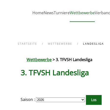
Zum Hauptinhalt springen
Home
News
Turniere
Wettbewerbe
Verban
STARTSEITE
WETTBEWERBE
LANDESLIGA
Wettbewerbe
> 3. TFVSH Landesliga
3. TFVSH Landesliga
Saison :