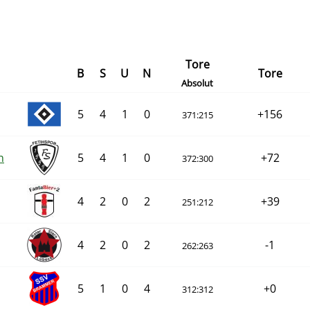
Tore
B
S
U
N
Tore
Absolut
5
4
1
0
+156
371:215
n
5
4
1
0
+72
372:300
4
2
0
2
+39
251:212
4
2
0
2
-1
262:263
5
1
0
4
+0
312:312