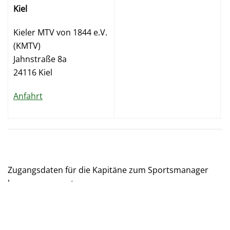
Kiel
Kieler MTV von 1844 e.V.
(KMTV)
Jahnstraße 8a
24116 Kiel
Anfahrt
Zugangsdaten für die Kapitäne zum Sportsmanager
kommen separat.
Wer bereits neugierig ist:
Übersicht über die
Mannschaften und Begegnungen findet ihr hier.