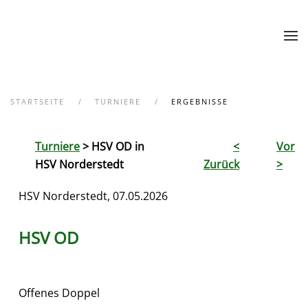
Zum Hauptinhalt springen
STARTSEITE
TURNIERE
ERGEBNISSE
Turniere
> HSV OD in
<
Vor
HSV Norderstedt
Zurück
>
HSV Norderstedt, 07.05.2026
HSV OD
Offenes Doppel