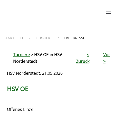
Zum Hauptinhalt springen
STARTSEITE
TURNIERE
ERGEBNISSE
Turniere
> HSV OE in HSV
<
Vor
Norderstedt
Zurück
>
HSV Norderstedt, 21.05.2026
HSV OE
Offenes Einzel